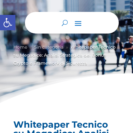
Abrir barra de herramientas
Home
Sin categoría
Whitepaper Tecnico
9
9
su Megadice: Analisi Strategica dei Bonus
Crypto e Framework di Sicurezza
Whitepaper Tecnico