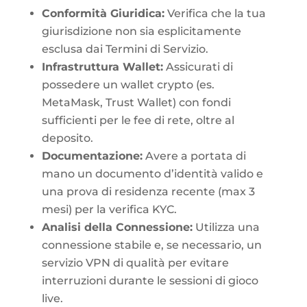
Conformità Giuridica:
Verifica che la tua
giurisdizione non sia esplicitamente
esclusa dai Termini di Servizio.
Infrastruttura Wallet:
Assicurati di
possedere un wallet crypto (es.
MetaMask, Trust Wallet) con fondi
sufficienti per le fee di rete, oltre al
deposito.
Documentazione:
Avere a portata di
mano un documento d’identità valido e
una prova di residenza recente (max 3
mesi) per la verifica KYC.
Analisi della Connessione:
Utilizza una
connessione stabile e, se necessario, un
servizio VPN di qualità per evitare
interruzioni durante le sessioni di gioco
live.