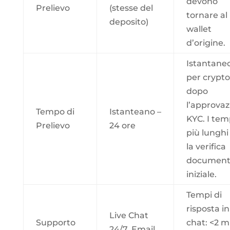
devono
Prelievo
(stesse del
tornare al
deposito)
wallet
d’origine.
Istantane
per crypto
dopo
l’approvaz
Tempo di
Istanteano –
KYC. I tem
Prelievo
24 ore
più lunghi
la verifica
document
iniziale.
Tempi di
risposta in
Live Chat
Supporto
chat: <2 m
24/7, Email