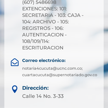
(607) 5486698
EXTENCIONES: 101:
SECRETARIA - 103: CAJA -
104: ARCHIVO - 105:
REGISTROS - 106:
AUTENTICACION -
108/109/114:
ESCRITURACION
Correo electrónico:

notaria4cucuta@ucnc.com.co;
cuartacucuta@supernotariado.gov.co
Dirección:

Calle 14 No. 3-33