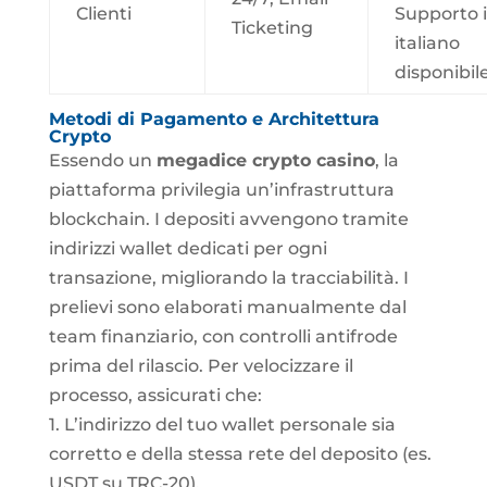
Clienti
Supporto 
Ticketing
italiano
disponibile
Metodi di Pagamento e Architettura
Crypto
Essendo un
megadice crypto casino
, la
piattaforma privilegia un’infrastruttura
blockchain. I depositi avvengono tramite
indirizzi wallet dedicati per ogni
transazione, migliorando la tracciabilità. I
prelievi sono elaborati manualmente dal
team finanziario, con controlli antifrode
prima del rilascio. Per velocizzare il
processo, assicurati che:
1. L’indirizzo del tuo wallet personale sia
corretto e della stessa rete del deposito (es.
USDT su TRC-20).