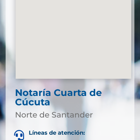
Notaría Cuarta de
Cúcuta
Norte de Santander
Líneas de atención:
