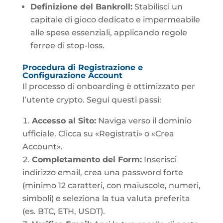
Definizione del Bankroll:
Stabilisci un
capitale di gioco dedicato e impermeabile
alle spese essenziali, applicando regole
ferree di stop-loss.
Procedura di Registrazione e
Configurazione Account
Il processo di onboarding è ottimizzato per
l’utente crypto. Segui questi passi:
Accesso al Sito:
Naviga verso il dominio
ufficiale. Clicca su «Registrati» o «Crea
Account».
Completamento del Form:
Inserisci
indirizzo email, crea una password forte
(minimo 12 caratteri, con maiuscole, numeri,
simboli) e seleziona la tua valuta preferita
(es. BTC, ETH, USDT).