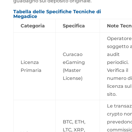
guadagno sul deposito originale.
Tabella delle Specifiche Tecniche di
Megadice
Categoria
Specifica
Note Tecn
Operatore
soggetto 
Curacao
audit
Licenza
eGaming
periodici.
Primaria
(Master
Verifica il
License)
numero di
licenza sul
sito.
Le transaz
crypto no
BTC, ETH,
prevedon
LTC, XRP,
commissio