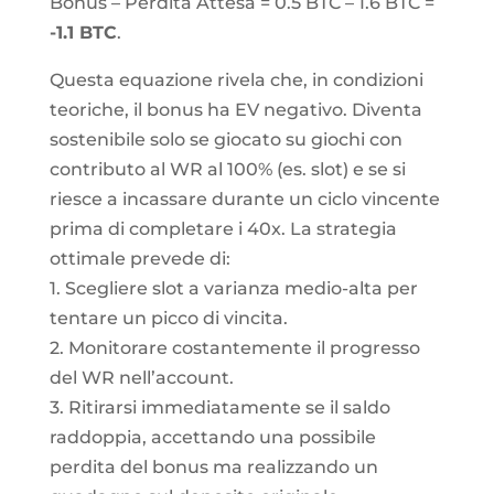
Bonus – Perdita Attesa = 0.5 BTC – 1.6 BTC =
-1.1 BTC
.
Questa equazione rivela che, in condizioni
teoriche, il bonus ha EV negativo. Diventa
sostenibile solo se giocato su giochi con
contributo al WR al 100% (es. slot) e se si
riesce a incassare durante un ciclo vincente
prima di completare i 40x. La strategia
ottimale prevede di:
1. Scegliere slot a varianza medio-alta per
tentare un picco di vincita.
2. Monitorare costantemente il progresso
del WR nell’account.
3. Ritirarsi immediatamente se il saldo
raddoppia, accettando una possibile
perdita del bonus ma realizzando un