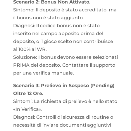
Scenario 2: Bonus Non Attivato.
Sintomo: Il deposito è stato accreditato, ma
il bonus non è stato aggiunto.
Diagnosi: Il codice bonus non è stato
inserito nel campo apposito prima del
deposito, o il gioco scelto non contribuisce
al 100% al WR.
Soluzione: I bonus devono essere selezionati
PRIMA del deposito. Contattare il supporto
per una verifica manuale.
Scenario 3: Prelievo in Sospeso (Pending)
Oltre 12 Ore.
Sintomi: La richiesta di prelievo è nello stato
«In Verifica».
Diagnosi: Controlli di sicurezza di routine o
necessità di inviare documenti aggiuntivi