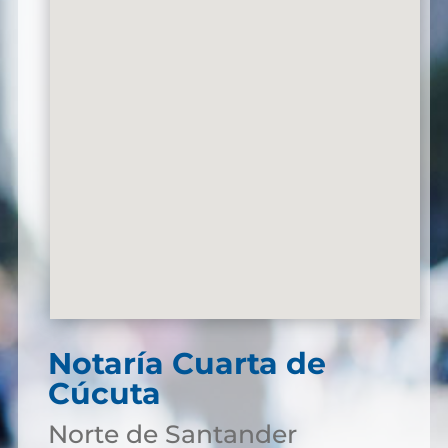
Notaría Cuarta de
Cúcuta
Norte de Santander