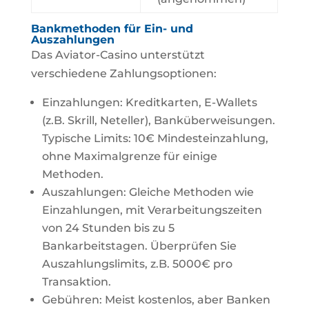
Bankmethoden für Ein- und
Auszahlungen
Das Aviator-Casino unterstützt
verschiedene Zahlungsoptionen:
Einzahlungen: Kreditkarten, E-Wallets
(z.B. Skrill, Neteller), Banküberweisungen.
Typische Limits: 10€ Mindesteinzahlung,
ohne Maximalgrenze für einige
Methoden.
Auszahlungen: Gleiche Methoden wie
Einzahlungen, mit Verarbeitungszeiten
von 24 Stunden bis zu 5
Bankarbeitstagen. Überprüfen Sie
Auszahlungslimits, z.B. 5000€ pro
Transaktion.
Gebühren: Meist kostenlos, aber Banken