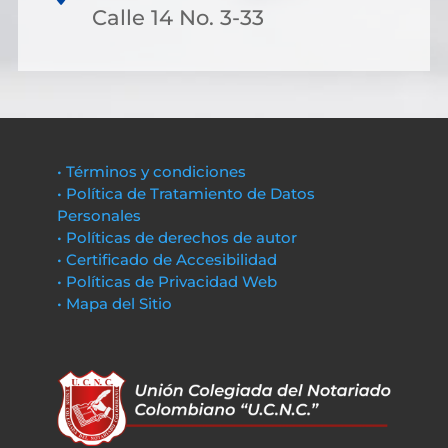
Calle 14 No. 3-33
• Términos y condiciones
• Política de Tratamiento de Datos
Personales
• Políticas de derechos de autor
• Certificado de Accesibilidad
• Políticas de Privacidad Web
• Mapa del Sitio