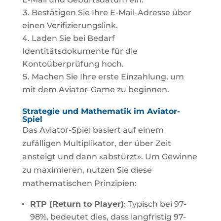
Bestätigen Sie Ihre E-Mail-Adresse über
einen Verifizierungslink.
Laden Sie bei Bedarf
Identitätsdokumente für die
Kontoüberprüfung hoch.
Machen Sie Ihre erste Einzahlung, um
mit dem Aviator-Game zu beginnen.
Strategie und Mathematik im Aviator-
Spiel
Das Aviator-Spiel basiert auf einem
zufälligen Multiplikator, der über Zeit
ansteigt und dann «abstürzt». Um Gewinne
zu maximieren, nutzen Sie diese
mathematischen Prinzipien:
RTP (Return to Player)
: Typisch bei 97-
98%, bedeutet dies, dass langfristig 97-