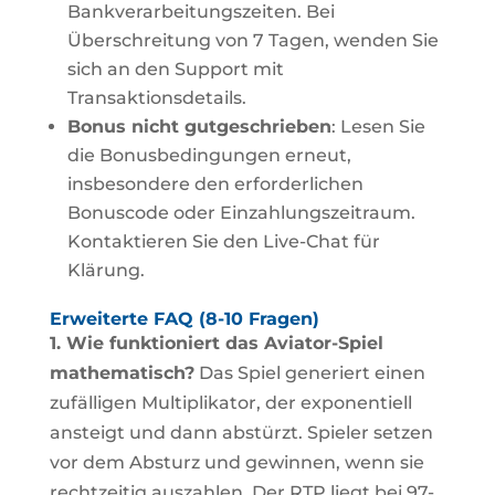
Bankverarbeitungszeiten. Bei
Überschreitung von 7 Tagen, wenden Sie
sich an den Support mit
Transaktionsdetails.
Bonus nicht gutgeschrieben
: Lesen Sie
die Bonusbedingungen erneut,
insbesondere den erforderlichen
Bonuscode oder Einzahlungszeitraum.
Kontaktieren Sie den Live-Chat für
Klärung.
Erweiterte FAQ (8-10 Fragen)
1. Wie funktioniert das Aviator-Spiel
mathematisch?
Das Spiel generiert einen
zufälligen Multiplikator, der exponentiell
ansteigt und dann abstürzt. Spieler setzen
vor dem Absturz und gewinnen, wenn sie
rechtzeitig auszahlen. Der RTP liegt bei 97-