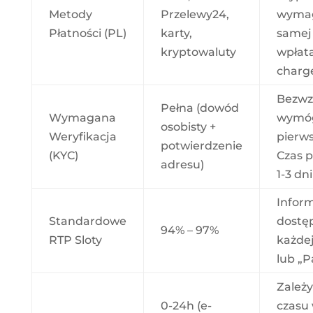
Metody
Przelewy24,
wymag
Płatności (PL)
karty,
samej
kryptowaluty
wpłata
charg
Bezwz
Pełna (dowód
Wymagana
wymóg
osobisty +
Weryfikacja
pierws
potwierdzenie
(KYC)
Czas p
adresu)
1-3 dn
Infor
Standardowe
dostęp
94% – 97%
RTP Sloty
każdej 
lub „P
Zależy
0-24h (e-
czasu 