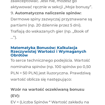
zaakceptować. Jeśli nie, możesz go
aktywować ręcznie w sekcji „Moje bonusy”.
Automatyczna naliczenie spinów:
Darmowe spiny zazwyczaj przyznawane są
partiami (np. 20 dziennie przez 5 dni).
Trafiają do wskazanych gier (np. „Book of
…”).
Matematyka Bonusów: Kalkulacja
Rzeczywistej Wartości i Wymaganych
Obrótów
To serce technicznego podejścia. Wartość
nominalna spinów (np. 100 spinów po 0,50
PLN = 50 PLN) jest iluzoryczna. Prawdziwą
wartość oblicza się następująco:
Wzór na wartość oczekiwaną bonusu
(EV):
EV = (Liczba Spinów * Wartość zakładu na