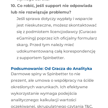
10. Co robić, jeśli support nie odpowiada
lub nie rozwiązuje problemu?
Jeśli sprawa dotyczy wypłaty i wsparcie
jest nieskuteczne, możesz skontaktować
się z podmiotem licencjodawcy (Curacao
eGaming) poprzez ich oficjalny formularz
skarg. Przed tym należy mieć
udokumentowaną całą korespondencję
z supportem Spinbetter.
Podsumowanie: Od Gracza do Analityka
Darmowe spiny w Spinbetter to nie
prezent, ale umowa o współpracy na ściśle
określonych warunkach. Ich efektywne
wykorzystanie wymaga podejścia
analitycznego: kalkulacji wartości
oczekiwanej, skrupulatnego czytania T&C,