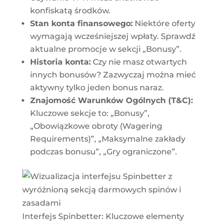
konfiskatą środków.
Stan konta finansowego:
Niektóre oferty
wymagają wcześniejszej wpłaty. Sprawdź
aktualne promocje w sekcji „Bonusy”.
Historia konta:
Czy nie masz otwartych
innych bonusów? Zazwyczaj można mieć
aktywny tylko jeden bonus naraz.
Znajomość Warunków Ogólnych (T&C):
Kluczowe sekcje to: „Bonusy”,
„Obowiązkowe obroty (Wagering
Requirements)”, „Maksymalne zakłady
podczas bonusu”, „Gry ograniczone”.
Interfejs Spinbetter: Kluczowe elementy