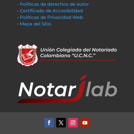
• Políticas de derechos de autor
• Certificado de Accesibilidad
• Políticas de Privacidad Web
• Mapa del Sitio