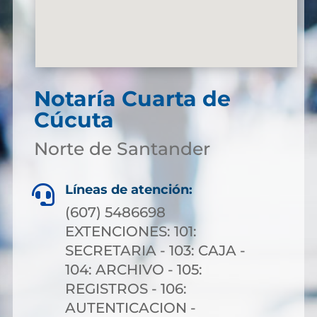
Notaría Cuarta de
Cúcuta
Norte de Santander
Líneas de atención:

(607) 5486698
EXTENCIONES: 101:
SECRETARIA - 103: CAJA -
104: ARCHIVO - 105:
REGISTROS - 106:
AUTENTICACION -