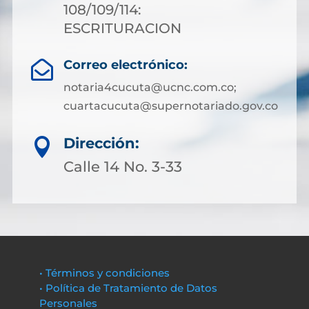
108/109/114:
ESCRITURACION
Correo electrónico:

notaria4cucuta@ucnc.com.co;
cuartacucuta@supernotariado.gov.co
Dirección:

Calle 14 No. 3-33
• Términos y condiciones
• Política de Tratamiento de Datos
Personales