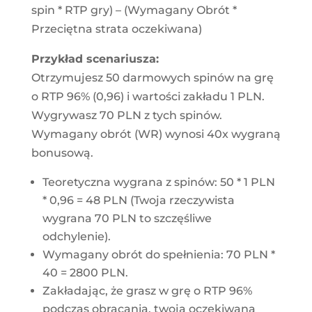
spin * RTP gry) – (Wymagany Obrót *
Przeciętna strata oczekiwana)
Przykład scenariusza:
Otrzymujesz 50 darmowych spinów na grę
o RTP 96% (0,96) i wartości zakładu 1 PLN.
Wygrywasz 70 PLN z tych spinów.
Wymagany obrót (WR) wynosi 40x wygraną
bonusową.
Teoretyczna wygrana z spinów: 50 * 1 PLN
* 0,96 = 48 PLN (Twoja rzeczywista
wygrana 70 PLN to szczęśliwe
odchylenie).
Wymagany obrót do spełnienia: 70 PLN *
40 = 2800 PLN.
Zakładając, że grasz w grę o RTP 96%
podczas obracania, twoja oczekiwana