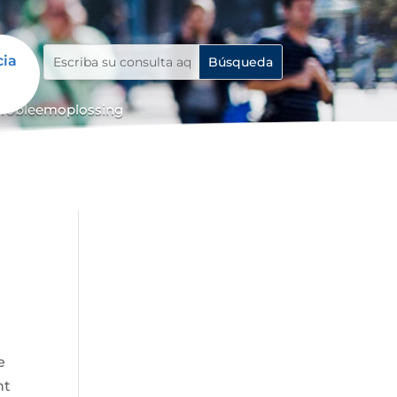
cia
 Probleemoplossing
e
ht