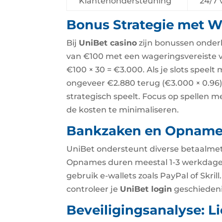
Klantenondersteuning
24/7 
Bonus Strategie met 
Bij
UniBet casino
zijn bonussen onderh
van €100 met een wageringsvereiste van
€100 × 30 = €3.000. Als je slots speelt
ongeveer €2.880 terug (€3.000 × 0.96),
strategisch speelt. Focus op spellen m
de kosten te minimaliseren.
Bankzaken en Opnames
UniBet ondersteunt diverse betaalmet
Opnames duren meestal 1-3 werkdagen,
gebruik e-wallets zoals PayPal of Skri
controleer je
UniBet login
geschiedeni
Beveiligingsanalyse: Li