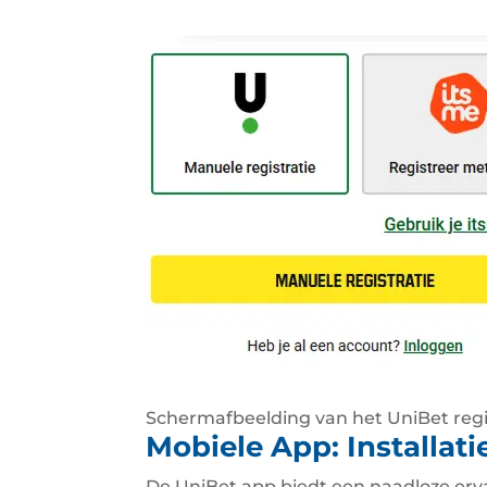
Schermafbeelding van het UniBet regi
Mobiele App: Installati
De UniBet app biedt een naadloze erv