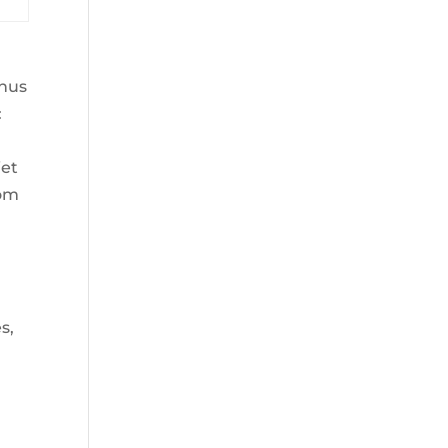
onus
:
iet
 om
s,