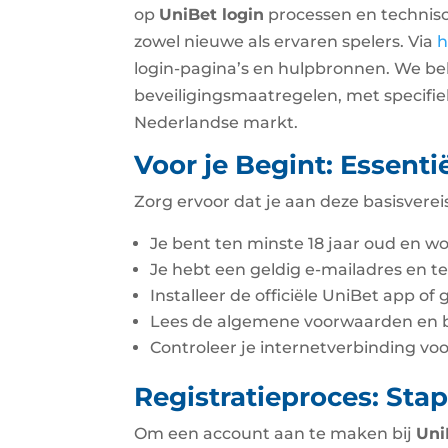
op
UniBet login
processen en technisc
zowel nieuwe als ervaren spelers. Via
h
login-pagina’s en hulpbronnen. We beh
beveiligingsmaatregelen, met specifi
Nederlandse markt.
Voor je Begint: Essenti
Zorg ervoor dat je aan deze basisverei
Je bent ten minste 18 jaar oud en wo
Je hebt een geldig e-mailadres en t
Installeer de officiële UniBet app o
Lees de algemene voorwaarden en 
Controleer je internetverbinding voo
Registratieproces: Stap
Om een account aan te maken bij
Uni