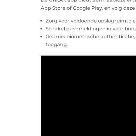
App Store of Google Play, en volg deze 
Zorg voor voldoende opslagruimte e
Schakel pushmeldingen in voor bonu
Gebruik biometrische authenticatie, 
toegang.