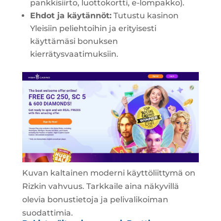
pankkisiirto, luottokortti, e-lompakko).
Ehdot ja käytännöt:
Tutustu kasinon
Yleisiin peliehtoihin ja erityisesti
käyttämäsi bonuksen
kierrätysvaatimuksiin.
Kuvan kaltainen moderni käyttöliittymä on
Rizkin vahvuus. Tarkkaile aina näkyvillä
olevia bonustietoja ja pelivalikoiman
suodattimia.