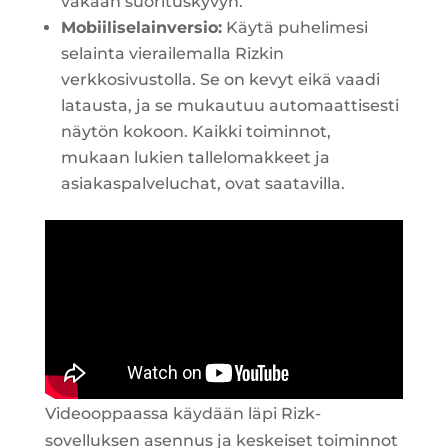
vakaan suorituskyvyn.
Mobiiliselainversio:
Käytä puhelimesi
selainta vierailemalla Rizkin
verkkosivustolla. Se on kevyt eikä vaadi
latausta, ja se mukautuu automaattisesti
näytön kokoon. Kaikki toiminnot,
mukaan lukien tallelomakkeet ja
asiakaspalveluchat, ovat saatavilla.
Videooppaassa käydään läpi Rizk-
sovelluksen asennus ja keskeiset toiminnot