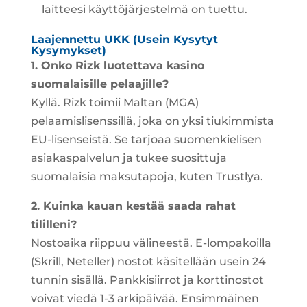
laitteesi käyttöjärjestelmä on tuettu.
Laajennettu UKK (Usein Kysytyt
Kysymykset)
1. Onko Rizk luotettava kasino
suomalaisille pelaajille?
Kyllä. Rizk toimii Maltan (MGA)
pelaamislisenssillä, joka on yksi tiukimmista
EU-lisenseistä. Se tarjoaa suomenkielisen
asiakaspalvelun ja tukee suosittuja
suomalaisia maksutapoja, kuten Trustlya.
2. Kuinka kauan kestää saada rahat
tililleni?
Nostoaika riippuu välineestä. E-lompakoilla
(Skrill, Neteller) nostot käsitellään usein 24
tunnin sisällä. Pankkisiirrot ja korttinostot
voivat viedä 1-3 arkipäivää. Ensimmäinen