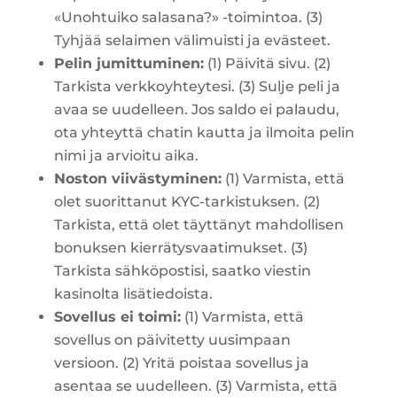
«Unohtuiko salasana?» -toimintoa. (3)
Tyhjää selaimen välimuisti ja evästeet.
Pelin jumittuminen:
(1) Päivitä sivu. (2)
Tarkista verkkoyhteytesi. (3) Sulje peli ja
avaa se uudelleen. Jos saldo ei palaudu,
ota yhteyttä chatin kautta ja ilmoita pelin
nimi ja arvioitu aika.
Noston viivästyminen:
(1) Varmista, että
olet suorittanut KYC-tarkistuksen. (2)
Tarkista, että olet täyttänyt mahdollisen
bonuksen kierrätysvaatimukset. (3)
Tarkista sähköpostisi, saatko viestin
kasinolta lisätiedoista.
Sovellus ei toimi:
(1) Varmista, että
sovellus on päivitetty uusimpaan
versioon. (2) Yritä poistaa sovellus ja
asentaa se uudelleen. (3) Varmista, että