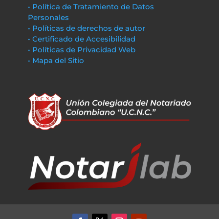
• Política de Tratamiento de Datos
Personales
• Políticas de derechos de autor
• Certificado de Accesibilidad
• Políticas de Privacidad Web
• Mapa del Sitio