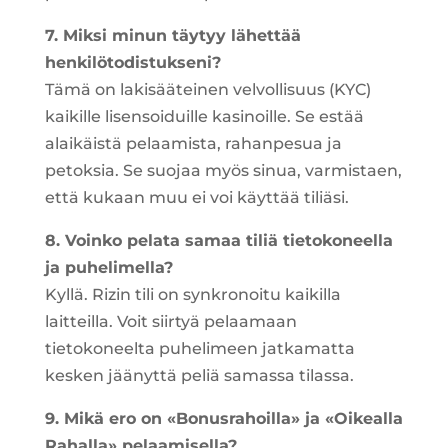
7. Miksi minun täytyy lähettää
henkilötodistukseni?
Tämä on lakisääteinen velvollisuus (KYC)
kaikille lisensoiduille kasinoille. Se estää
alaikäistä pelaamista, rahanpesua ja
petoksia. Se suojaa myös sinua, varmistaen,
että kukaan muu ei voi käyttää tiliäsi.
8. Voinko pelata samaa tiliä tietokoneella
ja puhelimella?
Kyllä. Rizin tili on synkronoitu kaikilla
laitteilla. Voit siirtyä pelaamaan
tietokoneelta puhelimeen jatkamatta
kesken jäänyttä peliä samassa tilassa.
9. Mikä ero on «Bonusrahoilla» ja «Oikealla
Rahalla» pelaamisella?