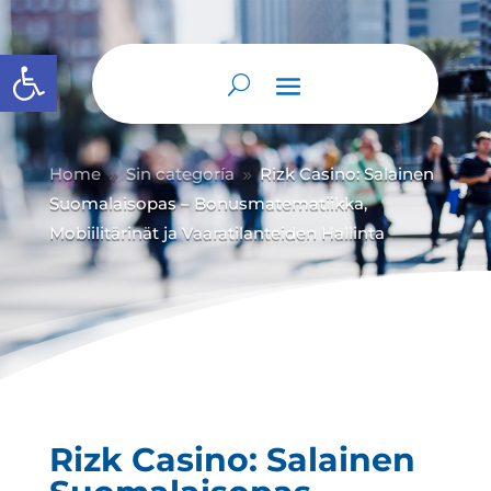
Abrir barra de herramientas
Home
Sin categoría
Rizk Casino: Salainen
9
9
Suomalaisopas – Bonusmatematiikka,
Mobiilitärinät ja Vaaratilanteiden Hallinta
Rizk Casino: Salainen