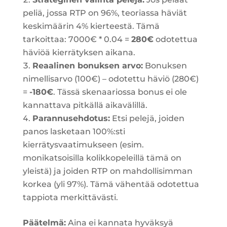
peliä, jossa RTP on 96%, teoriassa häviät
keskimäärin 4% kierteestä. Tämä
tarkoittaa: 7000€ * 0.04 =
280€
odotettua
häviöä kierrätyksen aikana.
Reaalinen bonuksen arvo:
Bonuksen
nimellisarvo (100€) – odotettu häviö (280€)
=
-180€
. Tässä skenaariossa bonus ei ole
kannattava pitkällä aikavälillä.
Parannusehdotus:
Etsi pelejä, joiden
panos lasketaan 100%:sti
kierrätysvaatimukseen (esim.
monikatsoisilla kolikkopeleillä tämä on
yleistä) ja joiden RTP on mahdollisimman
korkea (yli 97%). Tämä vähentää odotettua
tappiota merkittävästi.
Päätelmä:
Aina ei kannata hyväksyä