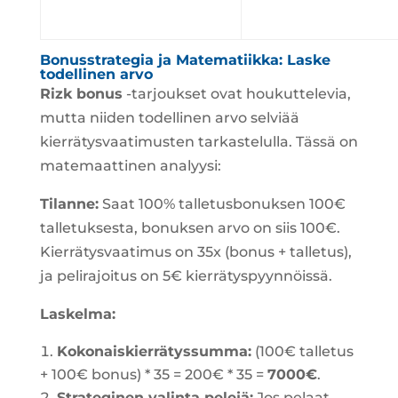
Bonusstrategia ja Matematiikka: Laske
todellinen arvo
Rizk bonus
-tarjoukset ovat houkuttelevia,
mutta niiden todellinen arvo selviää
kierrätysvaatimusten tarkastelulla. Tässä on
matemaattinen analyysi:
Tilanne:
Saat 100% talletusbonuksen 100€
talletuksesta, bonuksen arvo on siis 100€.
Kierrätysvaatimus on 35x (bonus + talletus),
ja pelirajoitus on 5€ kierrätyspyynnöissä.
Laskelma:
Kokonaiskierrätyssumma:
(100€ talletus
+ 100€ bonus) * 35 = 200€ * 35 =
7000€
.
Strateginen valinta pelejä:
Jos pelaat