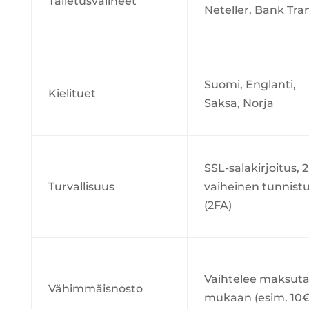
Talletusvälineet
Neteller, Bank Tra
Suomi, Englanti,
Kielituet
Saksa, Norja
SSL-salakirjoitus, 2
Turvallisuus
vaiheinen tunnist
(2FA)
Vaihtelee maksut
Vähimmäisnosto
mukaan (esim. 10€