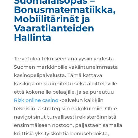
Suomalaisopas –
Bonusmatematiikka,
Mobiilitärinät ja
Vaaratilanteiden
Hallinta
Tervetuloa tekniseen analyysiin yhdestä
Suomen markkinoille vakiintuneimmasta
kasinopelipalvelusta. Tämä kattava
käsikirja on suunniteltu sekä aloitteleville
että kokeneille pelaajille, ja se pureutuu
Rizk online casino
-palvelun kaikkiin
teknisiin ja strategisiin näkökulmiin. Ohje
navigoi sinut turvallisesti rekisteröinnistä
ensimmäiseen nostoon, paljastaen samalla
kriittisiä yksityiskohtia bonusehdoista,