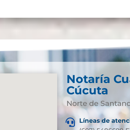
Notaría Cu
Cúcuta
Norte de Santan
Líneas de atenc
