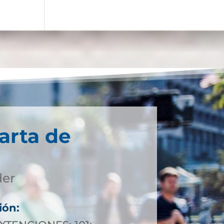
arta de
der
ión: