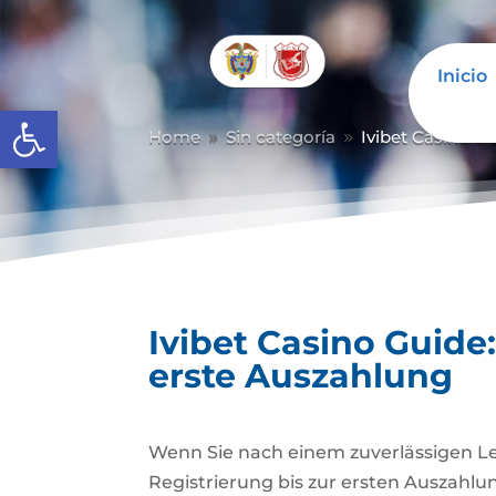
Inicio
Abrir barra de herramientas
Home
Sin categoría
Ivibet Casino G
9
9
Ivibet Casino Guid
erste Auszahlung
Wenn Sie nach einem zuverlässigen Le
Registrierung bis zur ersten Auszahlu