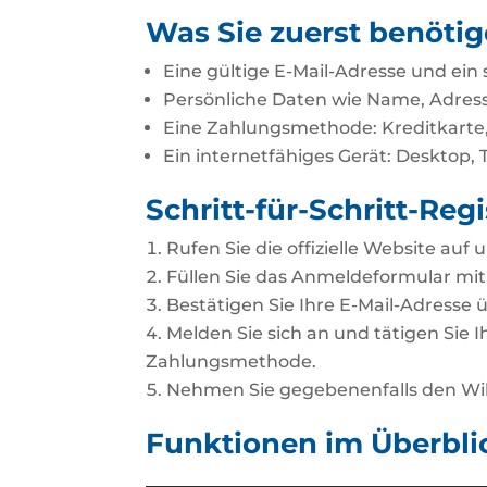
Was Sie zuerst benöti
Eine gültige E-Mail-Adresse und ein
Persönliche Daten wie Name, Adress
Eine Zahlungsmethode: Kreditkarte,
Ein internetfähiges Gerät: Desktop
Schritt-für-Schritt-Reg
Rufen Sie die offizielle Website auf 
Füllen Sie das Anmeldeformular mit
Bestätigen Sie Ihre E-Mail-Adresse ü
Melden Sie sich an und tätigen Sie 
Zahlungsmethode.
Nehmen Sie gegebenenfalls den Wil
Funktionen im Überbli