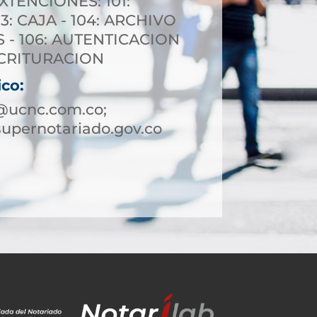
XTENCIONES: 101:
3: CAJA - 104: ARCHIVO
S - 106: AUTENTICACION
ESCRITURACION
ico:
@ucnc.com.co;
upernotariado.gov.co