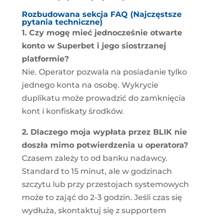
Rozbudowana sekcja FAQ (Najczęstsze
pytania techniczne)
1. Czy mogę mieć jednocześnie otwarte
konto w Superbet i jego siostrzanej
platformie?
Nie. Operator pozwala na posiadanie tylko
jednego konta na osobę. Wykrycie
duplikatu może prowadzić do zamknięcia
kont i konfiskaty środków.
2. Dlaczego moja wypłata przez BLIK nie
doszła mimo potwierdzenia u operatora?
Czasem zależy to od banku nadawcy.
Standard to 15 minut, ale w godzinach
szczytu lub przy przestojach systemowych
może to zająć do 2-3 godzin. Jeśli czas się
wydłuża, skontaktuj się z supportem