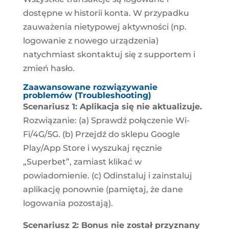
dostępne w historii konta. W przypadku
zauważenia nietypowej aktywności (np.
logowanie z nowego urządzenia)
natychmiast skontaktuj się z supportem i
zmień hasło.
Zaawansowane rozwiązywanie
problemów (Troubleshooting)
Scenariusz 1: Aplikacja się nie aktualizuje.
Rozwiązanie: (a) Sprawdź połączenie Wi-
Fi/4G/5G. (b) Przejdź do sklepu Google
Play/App Store i wyszukaj ręcznie
„Superbet”, zamiast klikać w
powiadomienie. (c) Odinstaluj i zainstaluj
aplikację ponownie (pamiętaj, że dane
logowania pozostają).
Scenariusz 2: Bonus nie został przyznany