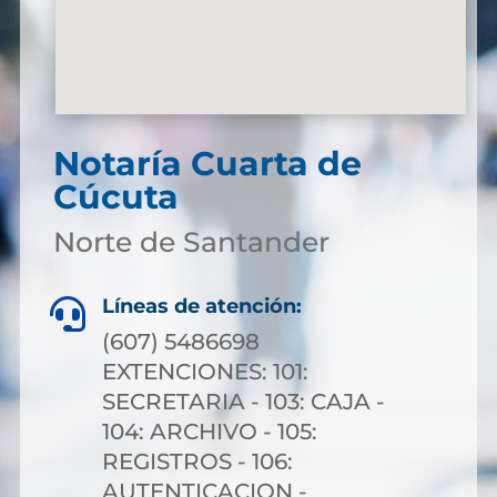
Notaría Cuarta de
Cúcuta
Norte de Santander
Líneas de atención:

(607) 5486698
EXTENCIONES: 101:
SECRETARIA - 103: CAJA -
104: ARCHIVO - 105:
REGISTROS - 106:
AUTENTICACION -