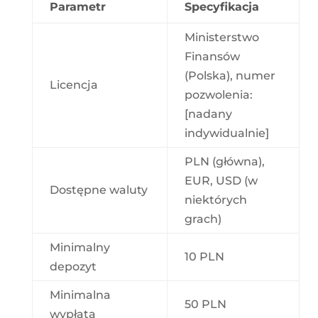
Parametr
Specyfikacja
Ministerstwo
Finansów
(Polska), numer
Licencja
pozwolenia:
[nadany
indywidualnie]
PLN (główna),
EUR, USD (w
Dostępne waluty
niektórych
grach)
Minimalny
10 PLN
depozyt
Minimalna
50 PLN
wypłata