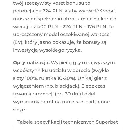
twój rzeczywisty koszt bonusu to
potencjalne 224 PLN, a aby wypłacić środki,
musisz po spełnieniu obrotu mieć na koncie
więcej niż 400 PLN – 224 PLN = 176 PLN. To
uproszczony model oczekiwanej wartości
(EV), który jasno pokazuje, że bonusy są
inwestycją wysokiego ryzyka.
Optymalizacja:
Wybieraj gry o najwyższym
współczynniku udziału w obrocie (zwykle
sloty 100%, ruletka 10-20%). Unikaj gier z
wyłączeniem (np. blackjack). Śledź czas
trwania promocji (np. 30 dni) i dziel
wymagany obrót na mniejsze, codzienne
sesje.
Tabela specyfikacji technicznych Superbet