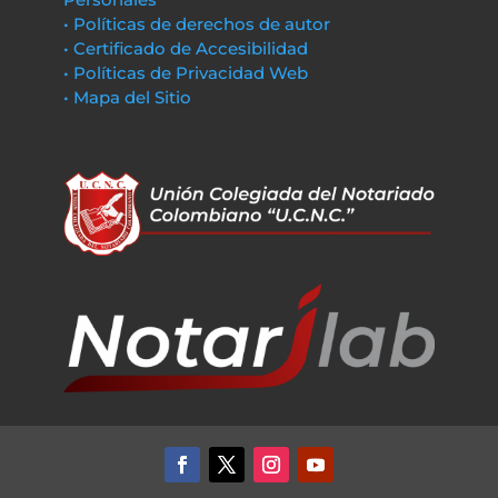
• Políticas de derechos de autor
• Certificado de Accesibilidad
• Políticas de Privacidad Web
• Mapa del Sitio