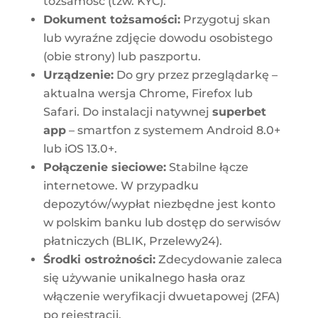
tożsamość (tzw. KYC).
Dokument tożsamości:
Przygotuj skan
lub wyraźne zdjęcie dowodu osobistego
(obie strony) lub paszportu.
Urządzenie:
Do gry przez przeglądarkę –
aktualna wersja Chrome, Firefox lub
Safari. Do instalacji natywnej
superbet
app
– smartfon z systemem Android 8.0+
lub iOS 13.0+.
Połączenie sieciowe:
Stabilne łącze
internetowe. W przypadku
depozytów/wypłat niezbędne jest konto
w polskim banku lub dostęp do serwisów
płatniczych (BLIK, Przelewy24).
Środki ostrożności:
Zdecydowanie zaleca
się używanie unikalnego hasła oraz
włączenie weryfikacji dwuetapowej (2FA)
po rejestracji.