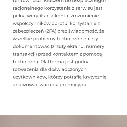
rentowności. Kluczem do bezpiecznego i
racjonalnego korzystania z serwisu jest
pełna weryfikacja konta, zrozumienie
współczynników obrotu, korzystanie z
zabezpieczeń (2FA) oraz świadomość, że
wszelkie problemy techniczne należy
dokumentować (zrzuty ekranu, numery
transakcji) przed kontaktem z pomocą
techniczną. Platforma jest godna
rozważenia dla doświadczonych
użytkowników, którzy potrafią krytycznie
analizować warunki promocyjne.