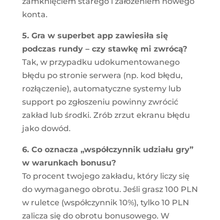
zamknięciem starego i założeniem nowego
konta.
5. Gra w
superbet app
zawiesiła się
podczas rundy – czy stawkę mi zwrócą?
Tak, w przypadku udokumentowanego
błędu po stronie serwera (np. kod błędu,
rozłączenie), automatyczne systemy lub
support po zgłoszeniu powinny zwrócić
zakład lub środki. Zrób zrzut ekranu błędu
jako dowód.
6. Co oznacza „współczynnik udziału gry”
w warunkach bonusu?
To procent twojego zakładu, który liczy się
do wymaganego obrotu. Jeśli grasz 100 PLN
w ruletce (współczynnik 10%), tylko 10 PLN
zalicza się do obrotu bonusowego. W