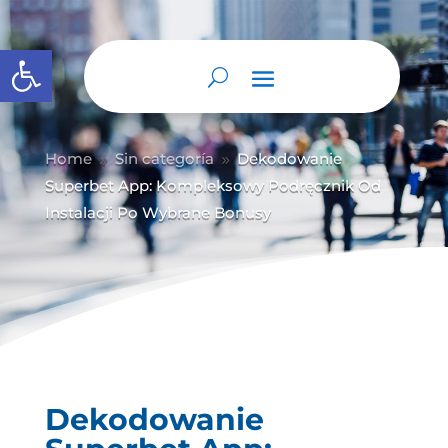
Abrir barra de herramientas
Home
Sin categoría
Dekodowanie
9
9
Superbet App: Kompleksowy Podręcznik Od
Instalacji Po Wybrane Bonusy
Dekodowanie