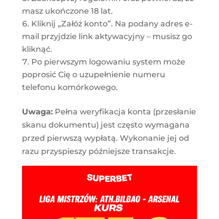
masz ukończone 18 lat.
Kliknij „Załóż konto”. Na podany adres e-
mail przyjdzie link aktywacyjny – musisz go
kliknąć.
Po pierwszym logowaniu system może
poprosić Cię o uzupełnienie numeru
telefonu komórkowego.
Uwaga:
Pełna weryfikacja konta (przesłanie
skanu dokumentu) jest często wymagana
przed pierwszą wypłatą. Wykonanie jej od
razu przyspieszy późniejsze transakcje.