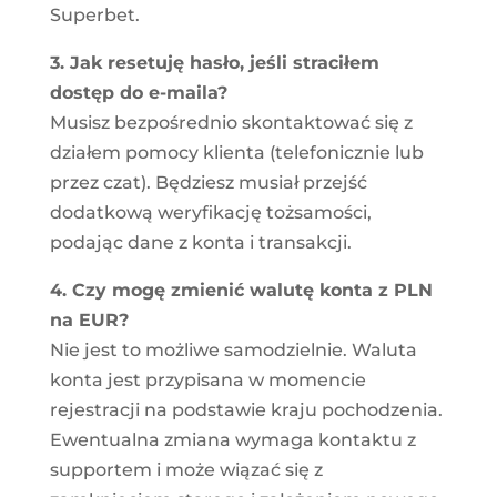
Superbet.
3. Jak resetuję hasło, jeśli straciłem
dostęp do e-maila?
Musisz bezpośrednio skontaktować się z
działem pomocy klienta (telefonicznie lub
przez czat). Będziesz musiał przejść
dodatkową weryfikację tożsamości,
podając dane z konta i transakcji.
4. Czy mogę zmienić walutę konta z PLN
na EUR?
Nie jest to możliwe samodzielnie. Waluta
konta jest przypisana w momencie
rejestracji na podstawie kraju pochodzenia.
Ewentualna zmiana wymaga kontaktu z
supportem i może wiązać się z