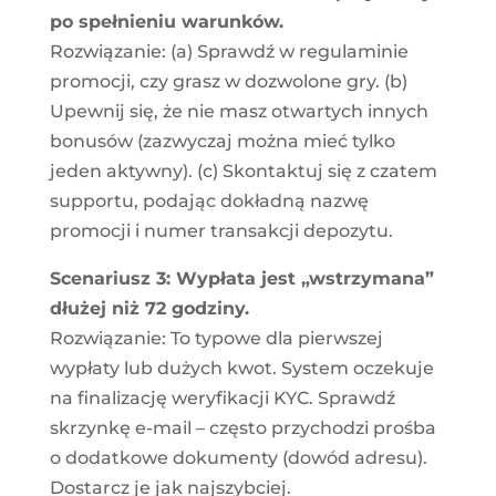
po spełnieniu warunków.
Rozwiązanie: (a) Sprawdź w regulaminie
promocji, czy grasz w dozwolone gry. (b)
Upewnij się, że nie masz otwartych innych
bonusów (zazwyczaj można mieć tylko
jeden aktywny). (c) Skontaktuj się z czatem
supportu, podając dokładną nazwę
promocji i numer transakcji depozytu.
Scenariusz 3: Wypłata jest „wstrzymana”
dłużej niż 72 godziny.
Rozwiązanie: To typowe dla pierwszej
wypłaty lub dużych kwot. System oczekuje
na finalizację weryfikacji KYC. Sprawdź
skrzynkę e-mail – często przychodzi prośba
o dodatkowe dokumenty (dowód adresu).
Dostarcz je jak najszybciej.