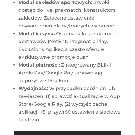
Moduł zakładów sportowych:
Szybki
dostęp do live, pre-match, konstruktora
zakładów. Zalecane ustawienie
powiadomień dla wybranych wydarzeń.
Moduł kasyna:
Osobna sekcja z grami od
dostawców (NetEnt, Pragmatic Play,
Evolution). Aplikacja często oferuje
ekskluzywne promocje push.
Moduł płatności:
Zintegrowany BLIK i
Apple Pay/Google Pay zapewniają
depozyt w <15 sekund.
Wydajność:
W przypadku opóźnień lub
zawieszeń: (1) sprawdź aktualizację w App
Store/Google Play, (2) wyczyść cache
aplikacji, (3) przywróć ustawienia sieciowe
telefonu.