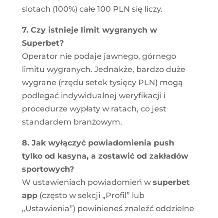
slotach (100%) całe 100 PLN się liczy.
7. Czy istnieje limit wygranych w
Superbet?
Operator nie podaje jawnego, górnego
limitu wygranych. Jednakże, bardzo duże
wygrane (rzędu setek tysięcy PLN) mogą
podlegać indywidualnej weryfikacji i
procedurze wypłaty w ratach, co jest
standardem branżowym.
8. Jak wyłączyć powiadomienia push
tylko od kasyna, a zostawić od zakładów
sportowych?
W ustawieniach powiadomień w
superbet
app
(często w sekcji „Profil” lub
„Ustawienia”) powinieneś znaleźć oddzielne