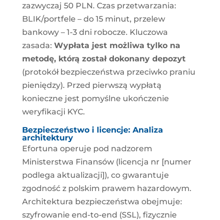
zazwyczaj 50 PLN. Czas przetwarzania:
BLIK/portfele – do 15 minut, przelew
bankowy – 1-3 dni robocze. Kluczowa
zasada:
Wypłata jest możliwa tylko na
metodę, którą został dokonany depozyt
(protokół bezpieczeństwa przeciwko praniu
pieniędzy). Przed pierwszą wypłatą
konieczne jest pomyślne ukończenie
weryfikacji KYC.
Bezpieczeństwo i licencje: Analiza
architektury
Efortuna operuje pod nadzorem
Ministerstwa Finansów (licencja nr [numer
podlega aktualizacji]), co gwarantuje
zgodność z polskim prawem hazardowym.
Architektura bezpieczeństwa obejmuje:
szyfrowanie end-to-end (SSL), fizycznie