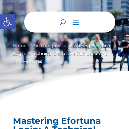
Abrir barra de herramientas
Home
Sin categoría
Mastering Efortuna
9
9
Login: A Technical Deep Dive into Security &
App Features
Mastering Efortuna