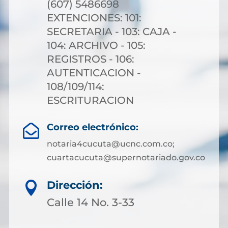
(607) 5486698
EXTENCIONES: 101:
SECRETARIA - 103: CAJA -
104: ARCHIVO - 105:
REGISTROS - 106:
AUTENTICACION -
108/109/114:
ESCRITURACION
Correo electrónico:

notaria4cucuta@ucnc.com.co;
cuartacucuta@supernotariado.gov.co
Dirección:

Calle 14 No. 3-33