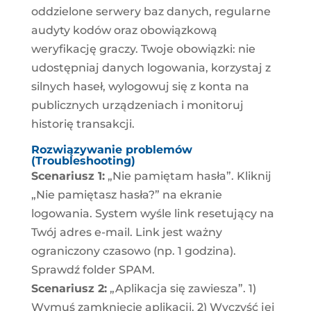
oddzielone serwery baz danych, regularne
audyty kodów oraz obowiązkową
weryfikację graczy. Twoje obowiązki: nie
udostępniaj danych logowania, korzystaj z
silnych haseł, wylogowuj się z konta na
publicznych urządzeniach i monitoruj
historię transakcji.
Rozwiązywanie problemów
(Troubleshooting)
Scenariusz 1:
„Nie pamiętam hasła”. Kliknij
„Nie pamiętasz hasła?” na ekranie
logowania. System wyśle link resetujący na
Twój adres e-mail. Link jest ważny
ograniczony czasowo (np. 1 godzina).
Sprawdź folder SPAM.
Scenariusz 2:
„Aplikacja się zawiesza”. 1)
Wymuś zamknięcie aplikacji. 2) Wyczyść jej