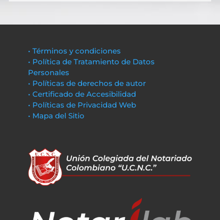
• Términos y condiciones
• Política de Tratamiento de Datos
Personales
• Políticas de derechos de autor
• Certificado de Accesibilidad
• Políticas de Privacidad Web
• Mapa del Sitio