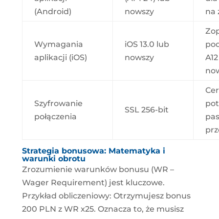
(Android)
nowszy
na 
Zo
Wymagania
iOS 13.0 lub
pod
aplikacji (iOS)
nowszy
A12
now
Cer
Szyfrowanie
pot
SSL 256-bit
połączenia
pas
prz
Strategia bonusowa: Matematyka i
warunki obrotu
Zrozumienie warunków bonusu (WR –
Wager Requirement) jest kluczowe.
Przykład obliczeniowy: Otrzymujesz bonus
200 PLN z WR x25. Oznacza to, że musisz