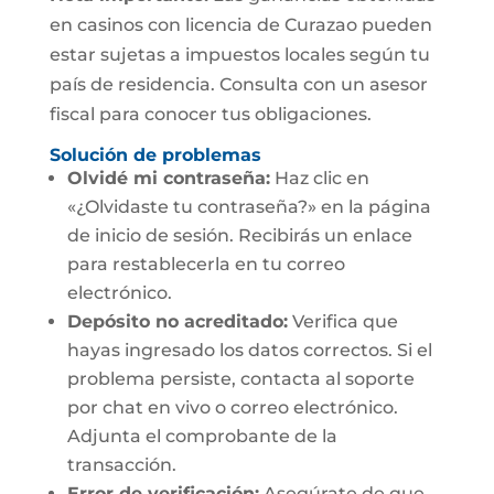
en casinos con licencia de Curazao pueden
estar sujetas a impuestos locales según tu
país de residencia. Consulta con un asesor
fiscal para conocer tus obligaciones.
Solución de problemas
Olvidé mi contraseña:
Haz clic en
«¿Olvidaste tu contraseña?» en la página
de inicio de sesión. Recibirás un enlace
para restablecerla en tu correo
electrónico.
Depósito no acreditado:
Verifica que
hayas ingresado los datos correctos. Si el
problema persiste, contacta al soporte
por chat en vivo o correo electrónico.
Adjunta el comprobante de la
transacción.
Error de verificación:
Asegúrate de que