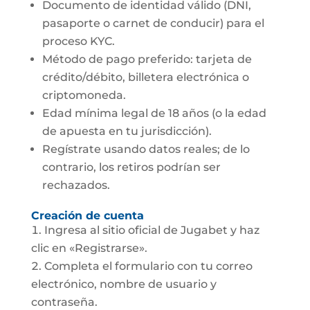
Documento de identidad válido (DNI,
pasaporte o carnet de conducir) para el
proceso KYC.
Método de pago preferido: tarjeta de
crédito/débito, billetera electrónica o
criptomoneda.
Edad mínima legal de 18 años (o la edad
de apuesta en tu jurisdicción).
Regístrate usando datos reales; de lo
contrario, los retiros podrían ser
rechazados.
Creación de cuenta
Ingresa al sitio oficial de Jugabet y haz
clic en «Registrarse».
Completa el formulario con tu correo
electrónico, nombre de usuario y
contraseña.