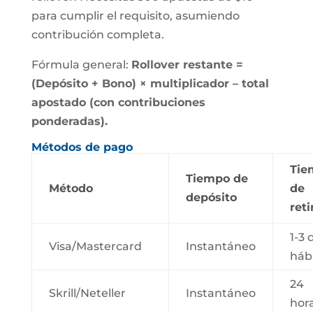
para cumplir el requisito, asumiendo
contribución completa.
Fórmula general:
Rollover restante =
(Depósito + Bono) × multiplicador – total
apostado (con contribuciones
ponderadas).
Métodos de pago
Tie
Tiempo de
Método
de
depósito
reti
1-3 
Visa/Mastercard
Instantáneo
hábi
24
Skrill/Neteller
Instantáneo
hor