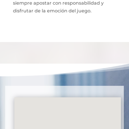
siempre apostar con responsabilidad y
disfrutar de la emoción del juego.