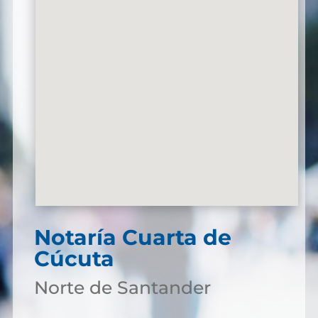
Notaría Cuarta de
Cúcuta
Norte de Santander