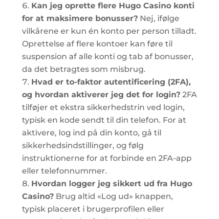
Kan jeg oprette flere Hugo Casino konti
for at maksimere bonusser?
Nej, ifølge
vilkårene er kun én konto per person tilladt.
Oprettelse af flere kontoer kan føre til
suspension af alle konti og tab af bonusser,
da det betragtes som misbrug.
Hvad er to-faktor autentificering (2FA),
og hvordan aktiverer jeg det for login?
2FA
tilføjer et ekstra sikkerhedstrin ved login,
typisk en kode sendt til din telefon. For at
aktivere, log ind på din konto, gå til
sikkerhedsindstillinger, og følg
instruktionerne for at forbinde en 2FA-app
eller telefonnummer.
Hvordan logger jeg sikkert ud fra Hugo
Casino?
Brug altid «Log ud» knappen,
typisk placeret i brugerprofilen eller