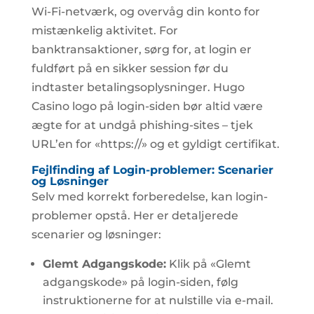
Wi-Fi-netværk, og overvåg din konto for
mistænkelig aktivitet. For
banktransaktioner, sørg for, at login er
fuldført på en sikker session før du
indtaster betalingsoplysninger. Hugo
Casino logo på login-siden bør altid være
ægte for at undgå phishing-sites – tjek
URL’en for «https://» og et gyldigt certifikat.
Fejlfinding af Login-problemer: Scenarier
og Løsninger
Selv med korrekt forberedelse, kan login-
problemer opstå. Her er detaljerede
scenarier og løsninger:
Glemt Adgangskode:
Klik på «Glemt
adgangskode» på login-siden, følg
instruktionerne for at nulstille via e-mail.