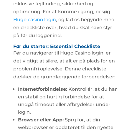
inklusive fejlfinding, sikkerhed og
optimering. For at komme i gang, besøg
Hugo casino login
, og lad os begynde med
en checkliste over, hvad du skal have styr
på før du logger ind.
Før du starter: Essential Checkliste
Før du navigerer til Hugo Casino login, er
det vigtigt at sikre, at alt er på plads for en
problemfri oplevelse. Denne checkliste
dækker de grundlæggende forberedelser:
Internetforbindelse:
Kontrollér, at du har
en stabil og hurtig forbindelse for at
undgå timeout eller afbrydelser under
login.
Browser eller App:
Sørg for, at din
webbrowser er opdateret til den nyeste