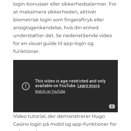
login-bonusser eller sikkerhedsalarmer. For
at maksimere sikkerheden, aktivér
biometrisk login som fingeraftryk eller
ansigtsgenkendelse, hvis din enhed
understøtter det. Se nedenstående video
for en visuel guide til app-login og
funktioner.
Video tutorial, der demonstrerer Hugo
Casino login på mobil og app-funktioner for