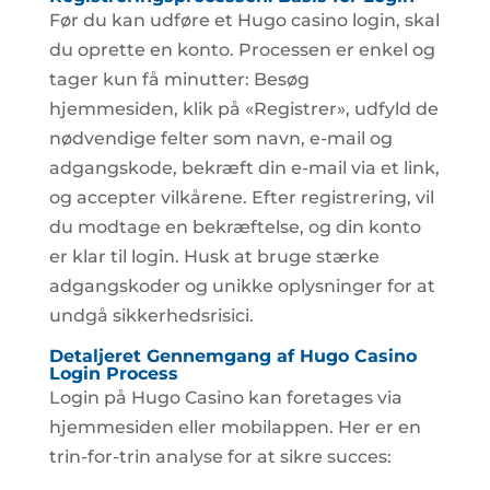
Før du kan udføre et Hugo casino login, skal
du oprette en konto. Processen er enkel og
tager kun få minutter: Besøg
hjemmesiden, klik på «Registrer», udfyld de
nødvendige felter som navn, e-mail og
adgangskode, bekræft din e-mail via et link,
og accepter vilkårene. Efter registrering, vil
du modtage en bekræftelse, og din konto
er klar til login. Husk at bruge stærke
adgangskoder og unikke oplysninger for at
undgå sikkerhedsrisici.
Detaljeret Gennemgang af Hugo Casino
Login Process
Login på Hugo Casino kan foretages via
hjemmesiden eller mobilappen. Her er en
trin-for-trin analyse for at sikre succes: