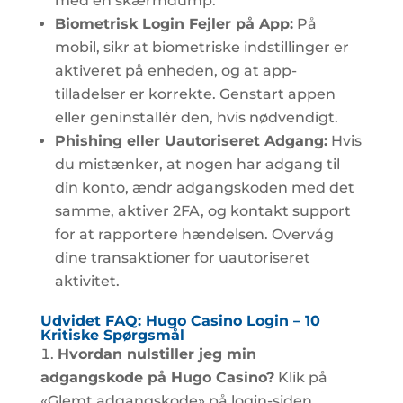
med en skærmdump.
Biometrisk Login Fejler på App:
På
mobil, sikr at biometriske indstillinger er
aktiveret på enheden, og at app-
tilladelser er korrekte. Genstart appen
eller geninstallér den, hvis nødvendigt.
Phishing eller Uautoriseret Adgang:
Hvis
du mistænker, at nogen har adgang til
din konto, ændr adgangskoden med det
samme, aktiver 2FA, og kontakt support
for at rapportere hændelsen. Overvåg
dine transaktioner for uautoriseret
aktivitet.
Udvidet FAQ: Hugo Casino Login – 10
Kritiske Spørgsmål
Hvordan nulstiller jeg min
adgangskode på Hugo Casino?
Klik på
«Glemt adgangskode» på login-siden,