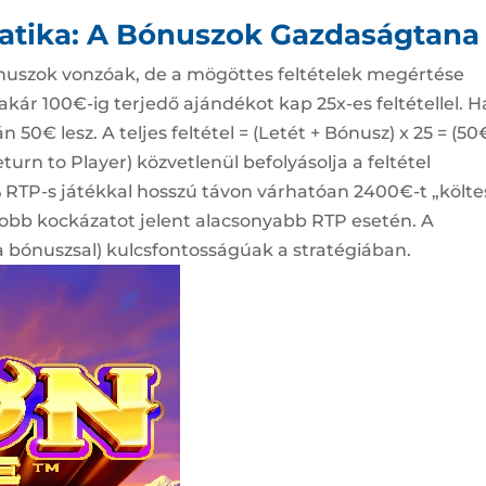
matika: A Bónuszok Gazdaságtana
nuszok vonzóak, de a mögöttes feltételek megértése
 akár 100€-ig terjedő ajándékot kap 25x-es feltétellel. H
50€ lesz. A teljes feltétel = (Letét + Bónusz) x 25 = (50
turn to Player) közvetlenül befolyásolja a feltétel
% RTP-s játékkal hosszú távon várhatóan 2400€-t „költe
yobb kockázatot jelent alacsonyabb RTP esetén. A
a bónuszsal) kulcsfontosságúak a stratégiában.