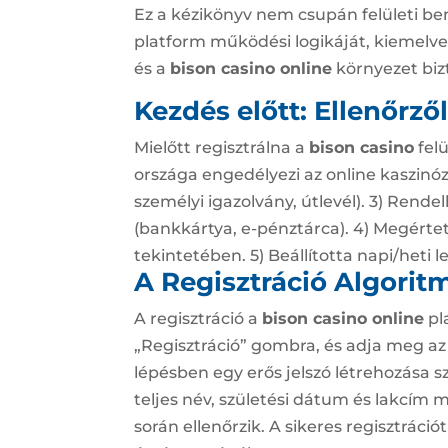
Ez a kézikönyv nem csupán felületi be
platform működési logikáját, kiemelv
és a
bison casino online
környezet biz
Kezdés előtt: Ellenőrzől
Mielőtt regisztrálna a
bison casino
felü
országa engedélyezi az online kaszinó
személyi igazolvány, útlevél). 3) Rende
(bankkártya, e-pénztárca). 4) Megérte
tekintetében. 5) Beállította napi/heti l
A Regisztráció Algorit
A regisztráció a
bison casino online
pl
„Regisztráció” gombra, és adja meg az 
lépésben egy erős jelszó létrehozása s
teljes név, születési dátum és lakcím
során ellenőrzik. A sikeres regisztrác