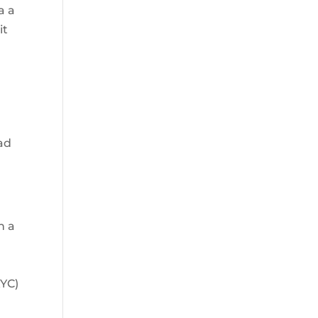
a a
it
gad
n a
KYC)