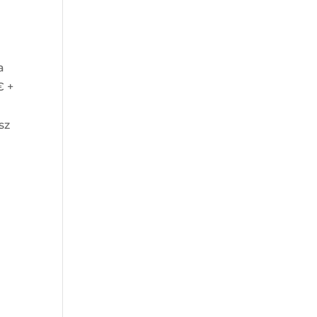
a
€ +
sz