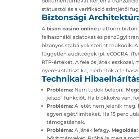
dokumentumokat kérjen a tranzakció hit
státusztól és a verifikáció szintjétől f
Biztonsági Architektúra
A
bison casino online
platform biztons
felhasználói adatokat és pénzügyi tran
bizonyos szabályok szerint működik. A 
független auditcégek (pl. eCOGRA, iTec
RTP-értékét. A felelős játék eszközei, mi
nyerési statisztika, elérhetők a felhasz
Technikai Hibaelhárítá
Probléma:
Nem tudok belépni.
Mego
jelszó” funkciót. Ha blokkolva van, f
Probléma:
A letét nem jelenik meg.
egyenlegét/limiteket. Ha 15 perc után
támogatásnak.
Probléma:
A játék lefagy.
Megoldás:
bővítményeket. Próbálja meg a mobil