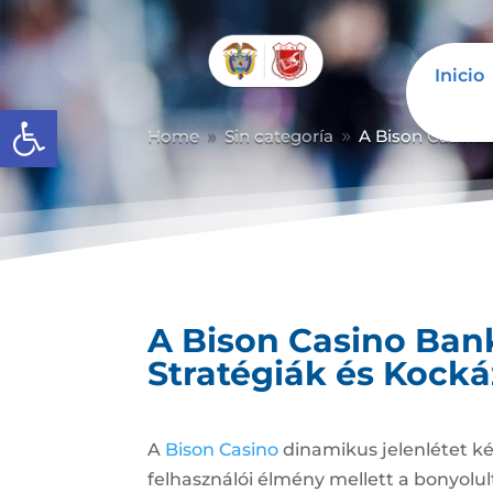
Inicio
Abrir barra de herramientas
Home
Sin categoría
A Bison Casino 
9
9
A Bison Casino Bank
Stratégiák és Kock
A
Bison Casino
dinamikus jelenlétet kép
felhasználói élmény mellett a bonyolul