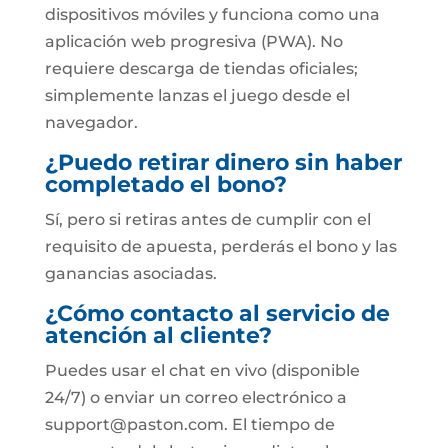
dispositivos móviles y funciona como una
aplicación web progresiva (PWA). No
requiere descarga de tiendas oficiales;
simplemente lanzas el juego desde el
navegador.
¿Puedo retirar dinero sin haber
completado el bono?
Sí, pero si retiras antes de cumplir con el
requisito de apuesta, perderás el bono y las
ganancias asociadas.
¿Cómo contacto al servicio de
atención al cliente?
Puedes usar el chat en vivo (disponible
24/7) o enviar un correo electrónico a
support@paston.com. El tiempo de