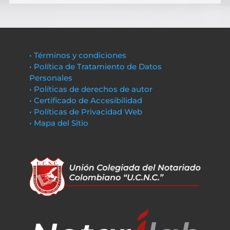
• Términos y condiciones
• Política de Tratamiento de Datos
Personales
• Políticas de derechos de autor
• Certificado de Accesibilidad
• Políticas de Privacidad Web
• Mapa del Sitio