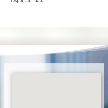
responsabilidad.