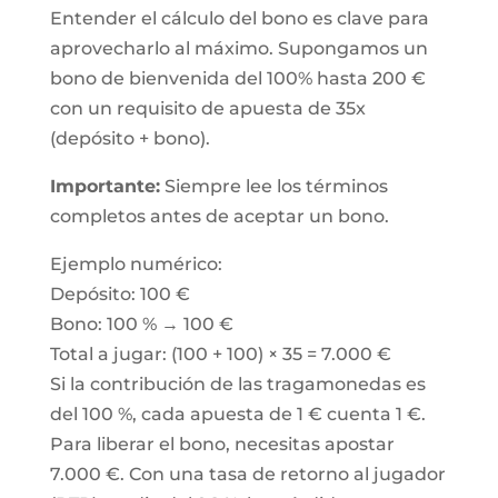
Entender el cálculo del bono es clave para
aprovecharlo al máximo. Supongamos un
bono de bienvenida del 100% hasta 200 €
con un requisito de apuesta de 35x
(depósito + bono).
Importante:
Siempre lee los términos
completos antes de aceptar un bono.
Ejemplo numérico:
Depósito: 100 €
Bono: 100 % → 100 €
Total a jugar: (100 + 100) × 35 = 7.000 €
Si la contribución de las tragamonedas es
del 100 %, cada apuesta de 1 € cuenta 1 €.
Para liberar el bono, necesitas apostar
7.000 €. Con una tasa de retorno al jugador