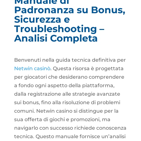
Manuale di
Padronanza su Bonus,
Sicurezza e
Troubleshooting –
Analisi Completa
Benvenuti nella guida tecnica definitiva per
Netwin casinò
. Questa risorsa è progettata
per giocatori che desiderano comprendere
a fondo ogni aspetto della piattaforma,
dalla registrazione alle strategie avanzate
sui bonus, fino alla risoluzione di problemi
comuni. Netwin casino si distingue per la
sua offerta di giochi e promozioni, ma
navigarlo con successo richiede conoscenza
tecnica. Questo manuale fornisce un’analisi