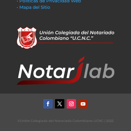
• Políticas de Privacidad Web
• Mapa del Sitio
©Unión Colegiada del Notariado Colombiano UCNC | 2022