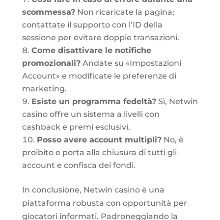
scommessa?
Non ricaricate la pagina;
contattate il supporto con l’ID della
sessione per evitare doppie transazioni.
Come disattivare le notifiche
promozionali?
Andate su «Impostazioni
Account» e modificate le preferenze di
marketing.
Esiste un programma fedeltà?
Sì, Netwin
casino offre un sistema a livelli con
cashback e premi esclusivi.
Posso avere account multipli?
No, è
proibito e porta alla chiusura di tutti gli
account e confisca dei fondi.
In conclusione, Netwin casino è una
piattaforma robusta con opportunità per
giocatori informati. Padroneggiando la