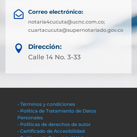
Correo electrónico:

notaria4cucuta@ucnc.com.co;
cuartacucuta@supernotariado.gov.co
Dirección:

Calle 14 No. 3-33
• Términos y condiciones
• Política de Tratamiento de Datos
Personales
• Políticas de derechos de autor
• Certificado de Accesibilidad