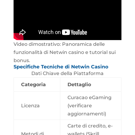
Video dimostrativo: Panoramica delle
funzionalità di Netwin casino e tutorial sui
bonus.
Specifiche Tecniche di Netwin Casino
Dati Chiave della Piattaforma
Categoria
Dettaglio
Curacao eGaming
Licenza
(verificare
aggiornamenti)
Carte di credito, e-
Metodi di
wallets (Skrill,