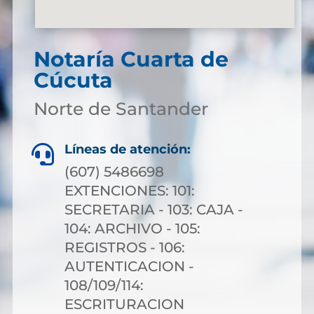
Notaría Cuarta de
Cúcuta
Norte de Santander
Líneas de atención:

(607) 5486698
EXTENCIONES: 101:
SECRETARIA - 103: CAJA -
104: ARCHIVO - 105:
REGISTROS - 106:
AUTENTICACION -
108/109/114:
ESCRITURACION