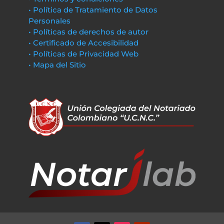
• Política de Tratamiento de Datos
Personales
• Políticas de derechos de autor
• Certificado de Accesibilidad
• Políticas de Privacidad Web
• Mapa del Sitio