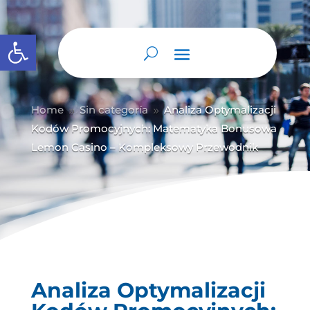
Abrir barra de herramientas
Home
Sin categoría
Analiza Optymalizacji
9
9
Kodów Promocyjnych: Matematyka Bonusowa
Lemon Casino – Kompleksowy Przewodnik
Analiza Optymalizacji