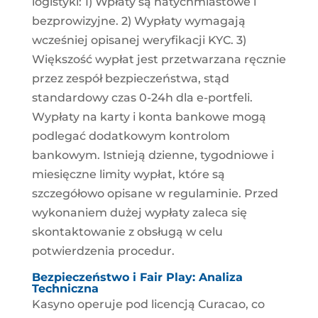
logistyki: 1) Wpłaty są natychmiastowe i
bezprowizyjne. 2) Wypłaty wymagają
wcześniej opisanej weryfikacji KYC. 3)
Większość wypłat jest przetwarzana ręcznie
przez zespół bezpieczeństwa, stąd
standardowy czas 0-24h dla e-portfeli.
Wypłaty na karty i konta bankowe mogą
podlegać dodatkowym kontrolom
bankowym. Istnieją dzienne, tygodniowe i
miesięczne limity wypłat, które są
szczegółowo opisane w regulaminie. Przed
wykonaniem dużej wypłaty zaleca się
skontaktowanie z obsługą w celu
potwierdzenia procedur.
Bezpieczeństwo i Fair Play: Analiza
Techniczna
Kasyno operuje pod licencją Curacao, co