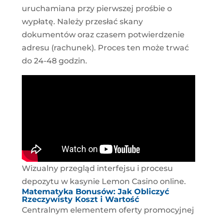
uruchamiana przy pierwszej prośbie o
wypłatę. Należy przesłać skany
dokumentów oraz czasem potwierdzenie
adresu (rachunek). Proces ten może trwać
do 24-48 godzin.
Wizualny przegląd interfejsu i procesu
depozytu w kasynie Lemon Casino online.
Matematyka Bonusów: Jak Obliczyć
Rzeczywisty Koszt i Wartość
Centralnym elementem oferty promocyjnej