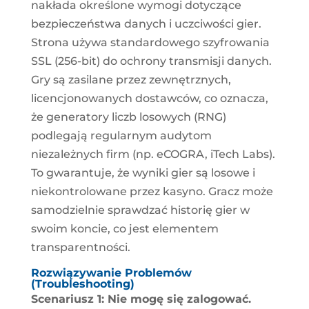
nakłada określone wymogi dotyczące
bezpieczeństwa danych i uczciwości gier.
Strona używa standardowego szyfrowania
SSL (256-bit) do ochrony transmisji danych.
Gry są zasilane przez zewnętrznych,
licencjonowanych dostawców, co oznacza,
że generatory liczb losowych (RNG)
podlegają regularnym audytom
niezależnych firm (np. eCOGRA, iTech Labs).
To gwarantuje, że wyniki gier są losowe i
niekontrolowane przez kasyno. Gracz może
samodzielnie sprawdzać historię gier w
swoim koncie, co jest elementem
transparentności.
Rozwiązywanie Problemów
(Troubleshooting)
Scenariusz 1: Nie mogę się zalogować.