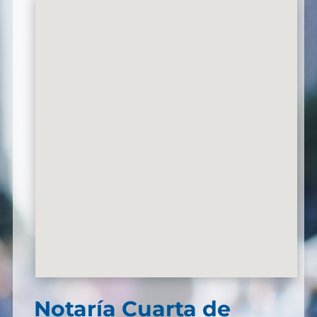
Notaría Cuarta de