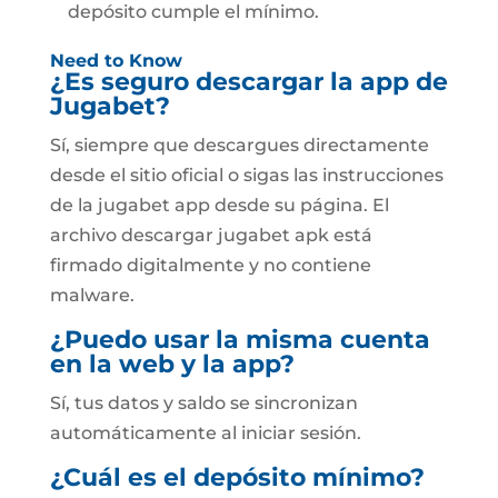
depósito cumple el mínimo.
Need to Know
¿Es seguro descargar la app de
Jugabet?
Sí, siempre que descargues directamente
desde el sitio oficial o sigas las instrucciones
de la jugabet app desde su página. El
archivo descargar jugabet apk está
firmado digitalmente y no contiene
malware.
¿Puedo usar la misma cuenta
en la web y la app?
Sí, tus datos y saldo se sincronizan
automáticamente al iniciar sesión.
¿Cuál es el depósito mínimo?