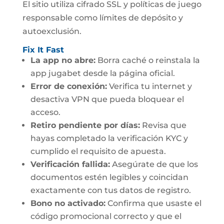
El sitio utiliza cifrado SSL y políticas de juego
responsable como límites de depósito y
autoexclusión.
Fix It Fast
La app no abre:
Borra caché o reinstala la
app jugabet desde la página oficial.
Error de conexión:
Verifica tu internet y
desactiva VPN que pueda bloquear el
acceso.
Retiro pendiente por días:
Revisa que
hayas completado la verificación KYC y
cumplido el requisito de apuesta.
Verificación fallida:
Asegúrate de que los
documentos estén legibles y coincidan
exactamente con tus datos de registro.
Bono no activado:
Confirma que usaste el
código promocional correcto y que el