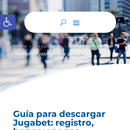
Abrir barra de herramientas
Home
Sin categoría
Guía para descargar
9
9
Jugabet: registro, bonos y pagos
Guía para descargar
Jugabet: registro,