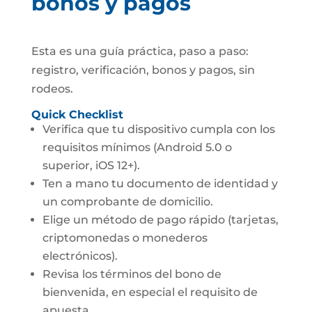
bonos y pagos
Esta es una guía práctica, paso a paso:
registro, verificación, bonos y pagos, sin
rodeos.
Quick Checklist
Verifica que tu dispositivo cumpla con los
requisitos mínimos (Android 5.0 o
superior, iOS 12+).
Ten a mano tu documento de identidad y
un comprobante de domicilio.
Elige un método de pago rápido (tarjetas,
criptomonedas o monederos
electrónicos).
Revisa los términos del bono de
bienvenida, en especial el requisito de
apuesta.