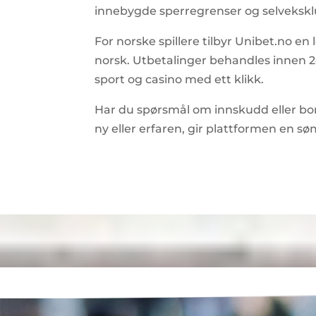
innebygde sperregrenser og selvekskl
For norske spillere tilbyr Unibet.no e
norsk. Utbetalinger behandles innen 2
sport og casino med ett klikk.
Har du spørsmål om innskudd eller bonu
ny eller erfaren, gir plattformen en s