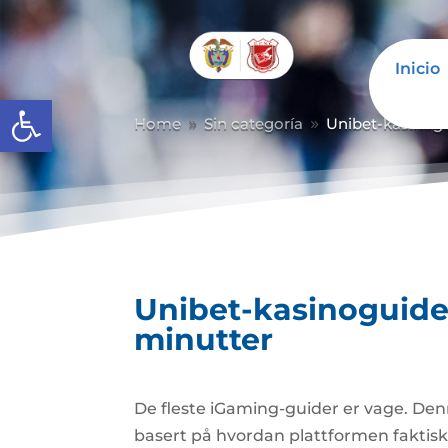
Inicio
Abrir barra de herramientas
Home
Sin categoría
Unibet-kasinogu
9
9
Unibet-kasinoguide:
minutter
De fleste iGaming-guider er vage. Denne
basert på hvordan plattformen faktisk