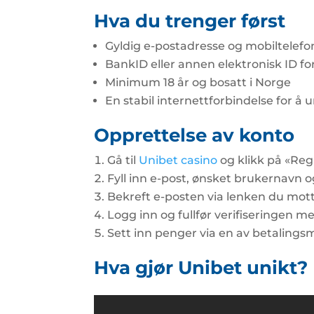
Hva du trenger først
Gyldig e-postadresse og mobiltelefo
BankID eller annen elektronisk ID for
Minimum 18 år og bosatt i Norge
En stabil internettforbindelse for å
Opprettelse av konto
Gå til
Unibet casino
og klikk på «Regi
Fyll inn e-post, ønsket brukernavn o
Bekreft e-posten via lenken du mott
Logg inn og fullfør verifiseringen m
Sett inn penger via en av betaling
Hva gjør Unibet unikt?