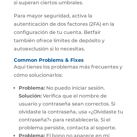
si superan ciertos umbrales.
Para mayor seguridad, activa la
autenticación de dos factores (2FA) en la
configuración de tu cuenta. Betfair
también ofrece límites de depósito y
autoexclusión si lo necesitas.
Common Problems & Fixes
Aquí tienes los problemas más frecuentes y
cómo solucionarlos:
Problema:
No puedo iniciar sesión.
Solución:
Verifica que el nombre de
usuario y contraseña sean correctos. Si
olvidaste la contraseña, usa «¿Olvidaste tu
contraseña?» para restablecerla. Si el
problema persiste, contacta al soporte.
Problema:
El bono no aparece en mi