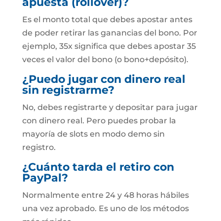
apuesta (rollover)?
Es el monto total que debes apostar antes
de poder retirar las ganancias del bono. Por
ejemplo, 35x significa que debes apostar 35
veces el valor del bono (o bono+depósito).
¿Puedo jugar con dinero real
sin registrarme?
No, debes registrarte y depositar para jugar
con dinero real. Pero puedes probar la
mayoría de slots en modo demo sin
registro.
¿Cuánto tarda el retiro con
PayPal?
Normalmente entre 24 y 48 horas hábiles
una vez aprobado. Es uno de los métodos