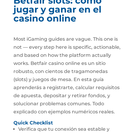
Betfair slots: cómo
jugar y ganar en el
casino online
Most iGaming guides are vague. This one is
not — every step here is specific, actionable,
and based on how the platform actually
works. Betfair casino online es un sitio
robusto, con cientos de tragamonedas
(slots) y juegos de mesa. En esta guía
aprenderás a registrarte, calcular requisitos
de apuesta, depositar y retirar fondos, y
solucionar problemas comunes. Todo
explicado con ejemplos numéricos reales.
Quick Checklist
Verifica que tu conexión sea estable y