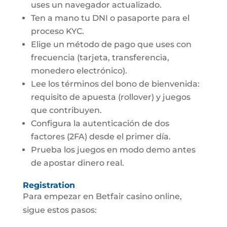
uses un navegador actualizado.
Ten a mano tu DNI o pasaporte para el
proceso KYC.
Elige un método de pago que uses con
frecuencia (tarjeta, transferencia,
monedero electrónico).
Lee los términos del bono de bienvenida:
requisito de apuesta (rollover) y juegos
que contribuyen.
Configura la autenticación de dos
factores (2FA) desde el primer día.
Prueba los juegos en modo demo antes
de apostar dinero real.
Registration
Para empezar en Betfair casino online,
sigue estos pasos: