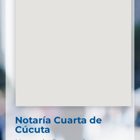
Notaría Cuarta de
Cúcuta