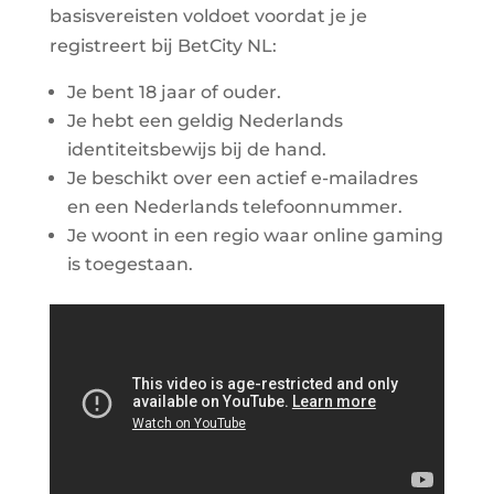
basisvereisten voldoet voordat je je
registreert bij BetCity NL:
Je bent 18 jaar of ouder.
Je hebt een geldig Nederlands
identiteitsbewijs bij de hand.
Je beschikt over een actief e-mailadres
en een Nederlands telefoonnummer.
Je woont in een regio waar online gaming
is toegestaan.