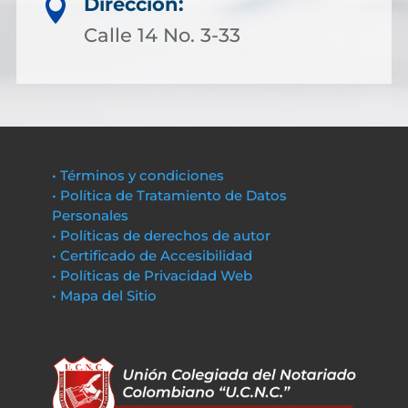
Dirección:

Calle 14 No. 3-33
• Términos y condiciones
• Política de Tratamiento de Datos
Personales
• Políticas de derechos de autor
• Certificado de Accesibilidad
• Políticas de Privacidad Web
• Mapa del Sitio