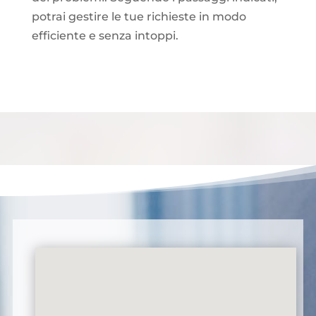
potrai gestire le tue richieste in modo
efficiente e senza intoppi.