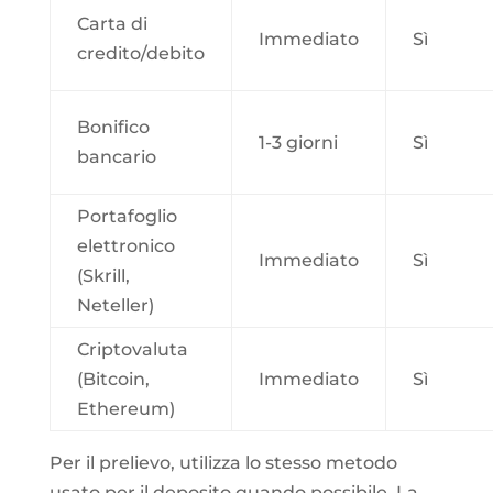
Carta di
Immediato
Sì
credito/debito
Bonifico
1-3 giorni
Sì
bancario
Portafoglio
elettronico
Immediato
Sì
(Skrill,
Neteller)
Criptovaluta
(Bitcoin,
Immediato
Sì
Ethereum)
Per il prelievo, utilizza lo stesso metodo
usato per il deposito quando possibile. La