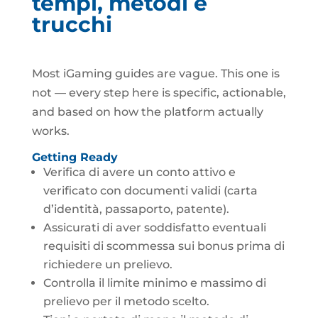
tempi, metodi e
trucchi
Most iGaming guides are vague. This one is
not — every step here is specific, actionable,
and based on how the platform actually
works.
Getting Ready
Verifica di avere un conto attivo e
verificato con documenti validi (carta
d’identità, passaporto, patente).
Assicurati di aver soddisfatto eventuali
requisiti di scommessa sui bonus prima di
richiedere un prelievo.
Controlla il limite minimo e massimo di
prelievo per il metodo scelto.