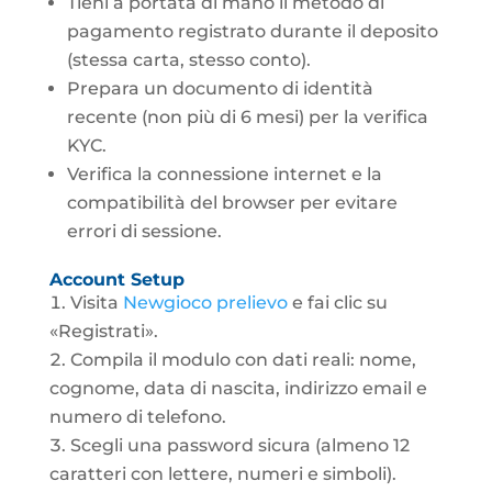
Tieni a portata di mano il metodo di
pagamento registrato durante il deposito
(stessa carta, stesso conto).
Prepara un documento di identità
recente (non più di 6 mesi) per la verifica
KYC.
Verifica la connessione internet e la
compatibilità del browser per evitare
errori di sessione.
Account Setup
Visita
Newgioco prelievo
e fai clic su
«Registrati».
Compila il modulo con dati reali: nome,
cognome, data di nascita, indirizzo email e
numero di telefono.
Scegli una password sicura (almeno 12
caratteri con lettere, numeri e simboli).