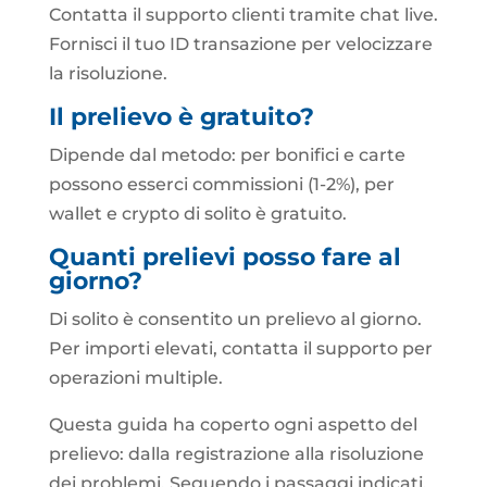
Contatta il supporto clienti tramite chat live.
Fornisci il tuo ID transazione per velocizzare
la risoluzione.
Il prelievo è gratuito?
Dipende dal metodo: per bonifici e carte
possono esserci commissioni (1-2%), per
wallet e crypto di solito è gratuito.
Quanti prelievi posso fare al
giorno?
Di solito è consentito un prelievo al giorno.
Per importi elevati, contatta il supporto per
operazioni multiple.
Questa guida ha coperto ogni aspetto del
prelievo: dalla registrazione alla risoluzione
dei problemi. Seguendo i passaggi indicati,