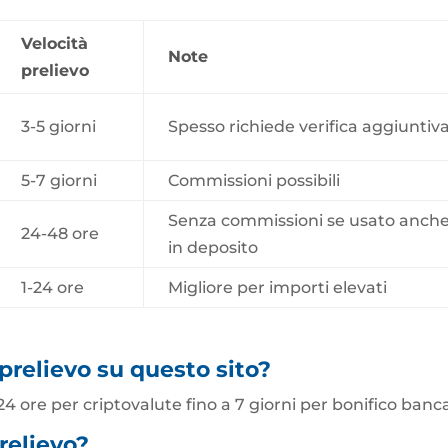
Velocità
Note
prelievo
3-5 giorni
Spesso richiede verifica aggiuntiv
5-7 giorni
Commissioni possibili
Senza commissioni se usato anch
24-48 ore
in deposito
1-24 ore
Migliore per importi elevati
relievo su questo sito?
4 ore per criptovalute fino a 7 giorni per bonifico banca
relievo?