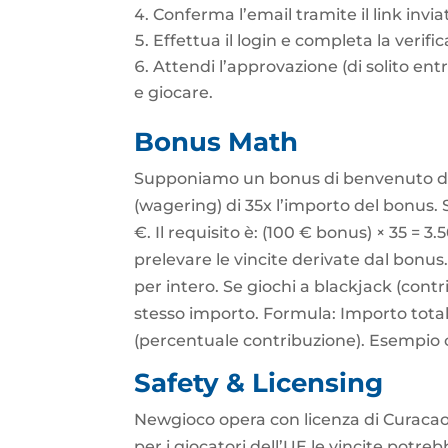
Conferma l’email tramite il link inviat
Effettua il login e completa la verif
Attendi l’approvazione (di solito ent
e giocare.
Bonus Math
Supponiamo un bonus di benvenuto del
(wagering) di 35x l’importo del bonus. S
€. Il requisito è: (100 € bonus) × 35 =
prelevare le vincite derivate dal bonus.
per intero. Se giochi a blackjack (cont
stesso importo. Formula: Importo total
(percentuale contribuzione). Esempio co
Safety & Licensing
Newgioco opera con licenza di Curacao (
per i giocatori dell’UE le vincite potre