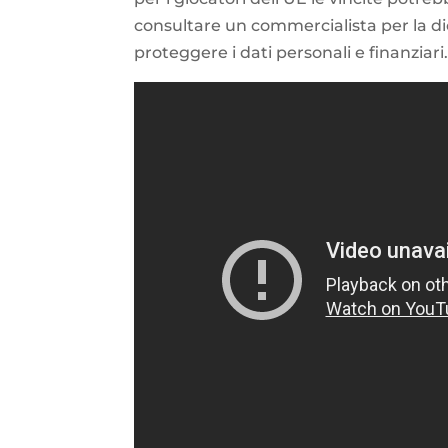
consultare un commercialista per la dichi
proteggere i dati personali e finanziari