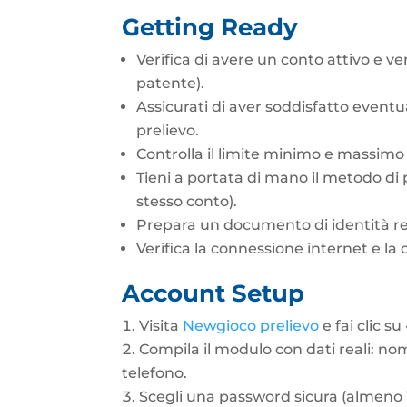
Getting Ready
Verifica di avere un conto attivo e ve
patente).
Assicurati di aver soddisfatto eventu
prelievo.
Controlla il limite minimo e massimo 
Tieni a portata di mano il metodo di
stesso conto).
Prepara un documento di identità rec
Verifica la connessione internet e la 
Account Setup
Visita
Newgioco prelievo
e fai clic su
Compila il modulo con dati reali: no
telefono.
Scegli una password sicura (almeno 1