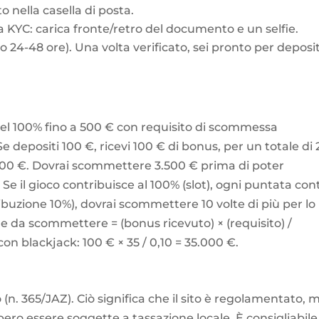
o nella casella di posta.
ica KYC: carica fronte/retro del documento e un selfie.
ro 24-48 ore). Una volta verificato, sei pronto per deposi
 100% fino a 500 € con requisito di scommessa
e depositi 100 €, ricevi 100 € di bonus, per un totale di
 3.500 €. Dovrai scommettere 3.500 € prima di poter
 Se il gioco contribuisce al 100% (slot), ogni puntata con
ribuzione 10%), dovrai scommettere 10 volte di più per lo
e da scommettere = (bonus ricevuto) × (requisito) /
n blackjack: 100 € × 35 / 0,10 = 35.000 €.
n. 365/JAZ). Ciò significa che il sito è regolamentato, 
bbero essere soggette a tassazione locale. È consigliabile