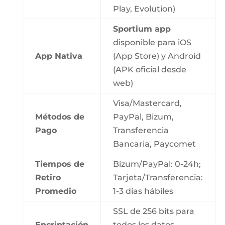
Play, Evolution)
Sportium app
disponible para iOS
App Nativa
(App Store) y Android
(APK oficial desde
web)
Visa/Mastercard,
Métodos de
PayPal, Bizum,
Pago
Transferencia
Bancaria, Paycomet
Tiempos de
Bizum/PayPal: 0-24h;
Retiro
Tarjeta/Transferencia:
Promedio
1-3 días hábiles
SSL de 256 bits para
Encriptación
todos los datos