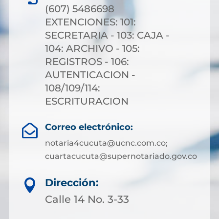
(607) 5486698
EXTENCIONES: 101:
SECRETARIA - 103: CAJA -
104: ARCHIVO - 105:
REGISTROS - 106:
AUTENTICACION -
108/109/114:
ESCRITURACION
Correo electrónico:

notaria4cucuta@ucnc.com.co;
cuartacucuta@supernotariado.gov.co
Dirección:

Calle 14 No. 3-33