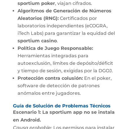
sportium poker
, viajan cifrados.
Algoritmos de Generación de Números
Aleatorios (RNG):
Certificados por
laboratorios independientes (eCOGRA,
iTech Labs) para garantizar la equidad del
sportium casino
.
Política de Juego Responsable:
Herramientas integradas para
autoexclusión, límites de depósito/déficit
y tiempo de sesión, exigidas por la DGOJ.
Protección contra colusión:
En el poker,
software de detección de patrones
anómalos entre jugadores.
Guía de Solución de Problemas Técnicos
Escenario 1: La
sportium app
no se instala
en Android.
Causa probable:
Los permisos para instalar