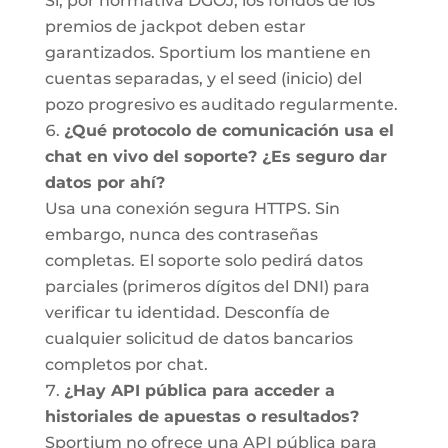
Sí, por normativa DGOJ, los fondos de los
premios de jackpot deben estar
garantizados. Sportium los mantiene en
cuentas separadas, y el seed (inicio) del
pozo progresivo es auditado regularmente.
¿Qué protocolo de comunicación usa el
chat en vivo del soporte? ¿Es seguro dar
datos por ahí?
Usa una conexión segura HTTPS. Sin
embargo, nunca des contraseñas
completas. El soporte solo pedirá datos
parciales (primeros dígitos del DNI) para
verificar tu identidad. Desconfía de
cualquier solicitud de datos bancarios
completos por chat.
¿Hay API pública para acceder a
historiales de apuestas o resultados?
Sportium no ofrece una API pública para