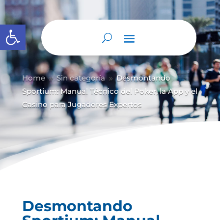
Abrir barra de herramientas
Home
Sin categoría
Desmontando
9
9
Sportium: Manual Técnico del Poker, la App y el
Casino para Jugadores Expertos
Desmontando