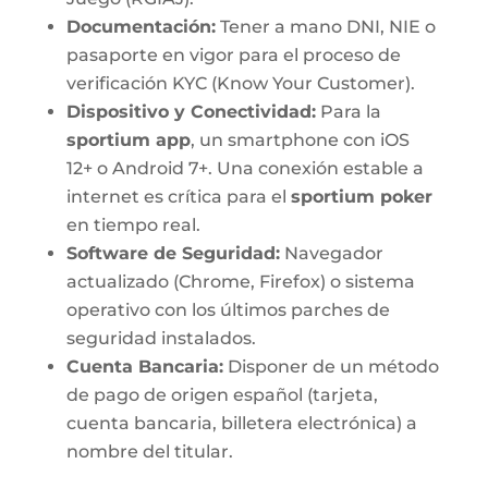
Documentación:
Tener a mano DNI, NIE o
pasaporte en vigor para el proceso de
verificación KYC (Know Your Customer).
Dispositivo y Conectividad:
Para la
sportium app
, un smartphone con iOS
12+ o Android 7+. Una conexión estable a
internet es crítica para el
sportium poker
en tiempo real.
Software de Seguridad:
Navegador
actualizado (Chrome, Firefox) o sistema
operativo con los últimos parches de
seguridad instalados.
Cuenta Bancaria:
Disponer de un método
de pago de origen español (tarjeta,
cuenta bancaria, billetera electrónica) a
nombre del titular.