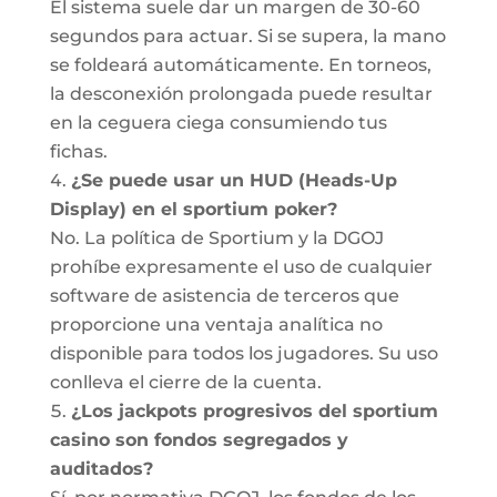
El sistema suele dar un margen de 30-60
segundos para actuar. Si se supera, la mano
se foldeará automáticamente. En torneos,
la desconexión prolongada puede resultar
en la ceguera ciega consumiendo tus
fichas.
¿Se puede usar un HUD (Heads-Up
Display) en el
sportium poker
?
No. La política de Sportium y la DGOJ
prohíbe expresamente el uso de cualquier
software de asistencia de terceros que
proporcione una ventaja analítica no
disponible para todos los jugadores. Su uso
conlleva el cierre de la cuenta.
¿Los jackpots progresivos del
sportium
casino
son fondos segregados y
auditados?