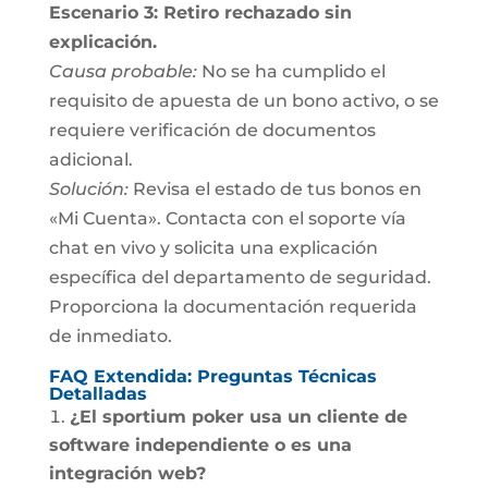
Escenario 3: Retiro rechazado sin
explicación.
Causa probable:
No se ha cumplido el
requisito de apuesta de un bono activo, o se
requiere verificación de documentos
adicional.
Solución:
Revisa el estado de tus bonos en
«Mi Cuenta». Contacta con el soporte vía
chat en vivo y solicita una explicación
específica del departamento de seguridad.
Proporciona la documentación requerida
de inmediato.
FAQ Extendida: Preguntas Técnicas
Detalladas
¿El
sportium poker
usa un cliente de
software independiente o es una
integración web?