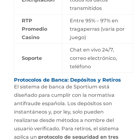
transmitidos
RTP
Entre 95% – 97% en
Promedio
tragaperras (varía por
Casino
juego)
Chat en vivo 24/7,
Soporte
correo electrónico,
teléfono
Protocolos de Banca: Depósitos y Retiros
El sistema de banca de Sportium está
diseñado para cumplir con la normativa
antifraude española. Los depósitos son
instantáneos y, por ley, solo pueden
realizarse desde métodos a nombre del
usuario verificado. Para retiros, el sistema
aplica un
protocolo de seguridad en tres