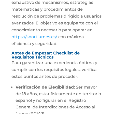
exhaustivo de mecanismos, estrategias
matemáticas y procedimientos de
resolución de problemas dirigido a usuarios
avanzados. El objetivo es equiparte con el
conocimiento necesario para operar en
https://sportiumes.es/
con máxima
eficiencia y seguridad.
Antes de Empezar: Checklist de
Requisitos Técnicos
Para garantizar una experiencia óptima y
cumplir con los requisitos legales, verifica
estos puntos antes de proceder:
Verificación de Elegibilidad:
Ser mayor
de 18 años, estar físicamente en territorio
español y no figurar en el Registro
General de Interdicciones de Acceso al
Juego (RGIAJ).