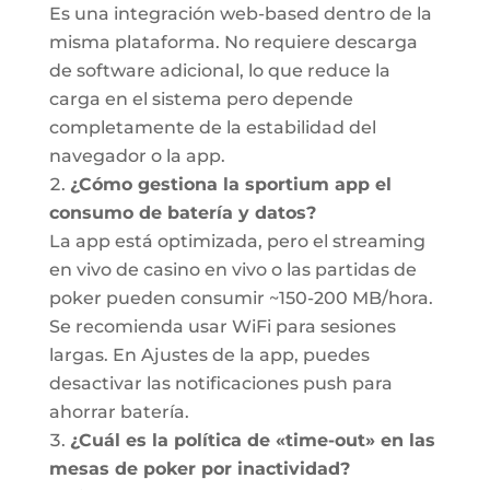
Es una integración web-based dentro de la
misma plataforma. No requiere descarga
de software adicional, lo que reduce la
carga en el sistema pero depende
completamente de la estabilidad del
navegador o la app.
¿Cómo gestiona la
sportium app
el
consumo de batería y datos?
La app está optimizada, pero el streaming
en vivo de casino en vivo o las partidas de
poker pueden consumir ~150-200 MB/hora.
Se recomienda usar WiFi para sesiones
largas. En Ajustes de la app, puedes
desactivar las notificaciones push para
ahorrar batería.
¿Cuál es la política de «time-out» en las
mesas de poker por inactividad?