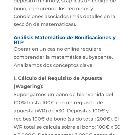
depósito mínimo y, si aplicas un código de
bono, comprende los Términos y
Condiciones asociados (más detalles en la
sección de matemáticas).
Análisis Matemático de Bonificaciones y
RTP
Operar en un casino online requiere
comprender la matemática subyacente.
Analizamos dos conceptos clave:
1. Cálculo del Requisito de Apuesta
(Wagering):
Supongamos un bono de bienvenida del
100% hasta 100€ con un requisito de
apuesta (WR) de x30. Depósitas 100€ y
recibes 100€ de bono (saldo total: 200€). El
WR total se calcula sobre el bono: 100€ x 30