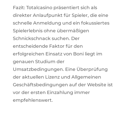
Fazit: Totalcasino präsentiert sich als
direkter Anlaufpunkt für Spieler, die eine
schnelle Anmeldung und ein fokussiertes
Spielerlebnis ohne übermäßigen
Schnickschnack suchen. Der
entscheidende Faktor für den
erfolgreichen Einsatz von Boni liegt im
genauen Studium der
Umsatzbedingungen. Eine Überprüfung
der aktuellen Lizenz und Allgemeinen
Geschäftsbedingungen auf der Website ist
vor der ersten Einzahlung immer
empfehlenswert.