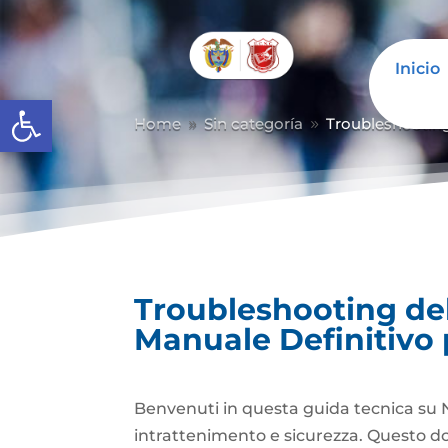
Inicio
Abrir barra de herramientas
Home
Sin categoría
Troubleshooting
9
9
Troubleshooting del
Manuale Definitivo
Benvenuti in questa guida tecnica su 
intrattenimento e sicurezza. Questo d