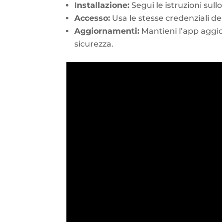
Installazione:
Segui le istruzioni sul
Accesso:
Usa le stesse credenziali del
Aggiornamenti:
Mantieni l’app aggio
sicurezza.