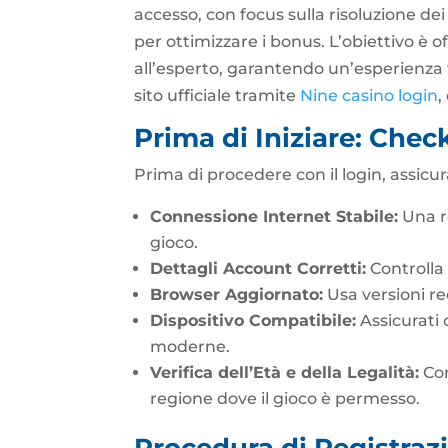
accesso, con focus sulla risoluzione dei
per ottimizzare i bonus. L’obiettivo è o
all’esperto, garantendo un’esperienza f
sito ufficiale tramite
Nine casino login
,
Prima di Iniziare: Check
Prima di procedere con il login, assicur
Connessione Internet Stabile:
Una re
gioco.
Dettagli Account Corretti:
Controlla 
Browser Aggiornato:
Usa versioni re
Dispositivo Compatibile:
Assicurati
moderne.
Verifica dell’Età e della Legalità:
Con
regione dove il gioco è permesso.