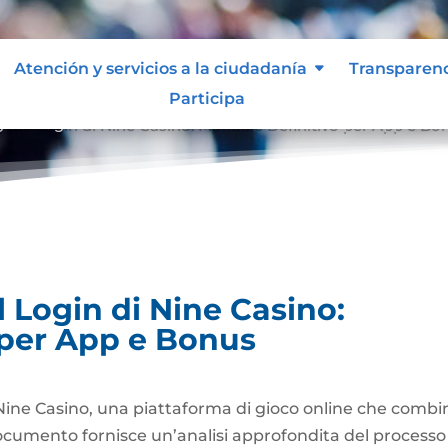
Atención y servicios a la ciudadanía
Transparen
Participa
 del Login di Nine Casino: Manuale Definitivo per App e Bo
 Login di Nine Casino:
 per App e Bonus
Nine Casino, una piattaforma di gioco online che combi
ocumento fornisce un’analisi approfondita del processo