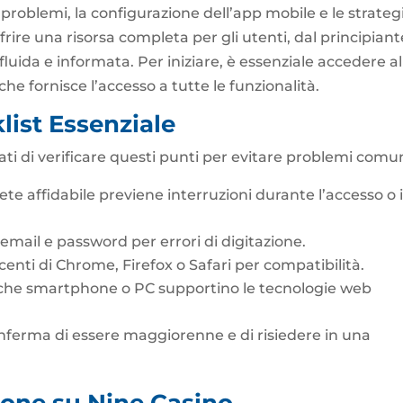
 problemi, la configurazione dell’app mobile e le strateg
ffrire una risorsa completa per gli utenti, dal principiant
luida e informata. Per iniziare, è essenziale accedere al
 che fornisce l’accesso a tutte le funzionalità.
list Essenziale
ati di verificare questi punti per evitare problemi comun
te affidabile previene interruzioni durante l’accesso o i
email e password per errori di digitazione.
centi di Chrome, Firefox o Safari per compatibilità.
 che smartphone o PC supportino le tecnologie web
ferma di essere maggiorenne e di risiedere in una