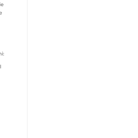
ie
e
i:
l