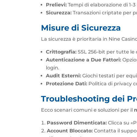
Prelievi:
Tempi di elaborazione di 1-3 
Sicurezza:
Transazioni criptate per pr
Misure di Sicurezza
La sicurezza è prioritaria in Nine Casino
Crittografia:
SSL 256-bit per tutte le
Autenticazione a Due Fattori:
Opzion
login.
Audit Esterni:
Giochi testati per equ
Protezione Dati:
Politica di privacy
Troubleshooting dei Pr
Ecco scenari comuni e soluzioni per il
n
Password Dimenticata:
Clicca su «P
Account Bloccato:
Contatta il support