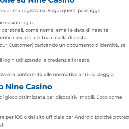
ione su Nine Casino
io prima registrarsi. Segui questi passaggi:
ine casino login.
ati personali, come nome, email e data di nascita.
rifica inviato alla tua casella di posta.
Your Customer) caricando un documento d’identità, se
l login utilizzando le credenziali create.
a e la conformità alle normative anti-riciclaggio.
p Nine Casino
di gioco ottimizzata per dispositivi mobili. Ecco come
re per iOS o dal sito ufficiale per Android (poiché potre
).