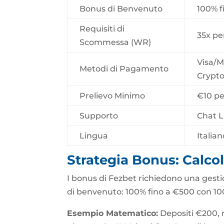
Bonus di Benvenuto
100% f
Requisiti di
35x per
Scommessa (WR)
Visa/M
Metodi di Pagamento
Crypt
Prelievo Minimo
€10 pe
Supporto
Chat L
Lingua
Italian
Strategia Bonus: Calco
I bonus di Fezbet richiedono una gesti
di benvenuto: 100% fino a €500 con 100 gi
Esempio Matematico:
Depositi €200, r