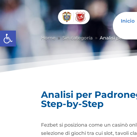
Inicio
Abrir barra de herramientas
Home
Sin categoría
Analisi per Pad
9
9
Analisi per Padron
Step-by-Step
Fezbet si posiziona come un casinò onli
selezione di giochi tra cui slot, tavoli 