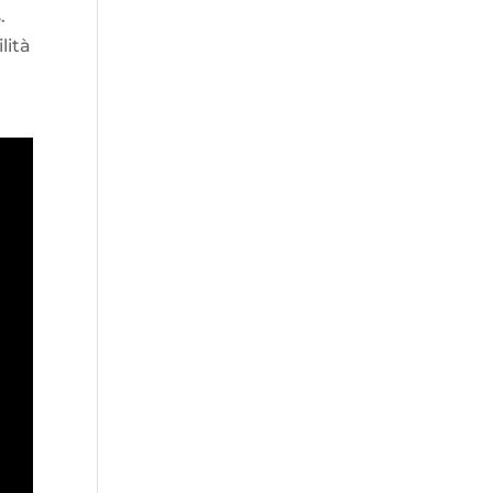
.
lità