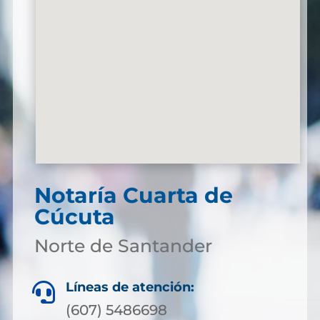
Notaría Cuarta de
Cúcuta
Norte de Santander
Líneas de atención:

(607) 5486698