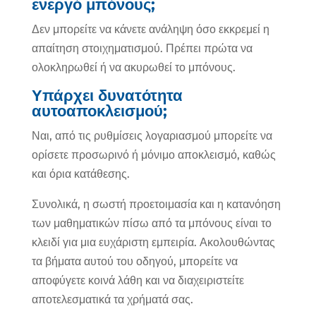
ενεργό μπόνους;
Δεν μπορείτε να κάνετε ανάληψη όσο εκκρεμεί η
απαίτηση στοιχηματισμού. Πρέπει πρώτα να
ολοκληρωθεί ή να ακυρωθεί το μπόνους.
Υπάρχει δυνατότητα
αυτοαποκλεισμού;
Ναι, από τις ρυθμίσεις λογαριασμού μπορείτε να
ορίσετε προσωρινό ή μόνιμο αποκλεισμό, καθώς
και όρια κατάθεσης.
Συνολικά, η σωστή προετοιμασία και η κατανόηση
των μαθηματικών πίσω από τα μπόνους είναι το
κλειδί για μια ευχάριστη εμπειρία. Ακολουθώντας
τα βήματα αυτού του οδηγού, μπορείτε να
αποφύγετε κοινά λάθη και να διαχειριστείτε
αποτελεσματικά τα χρήματά σας.