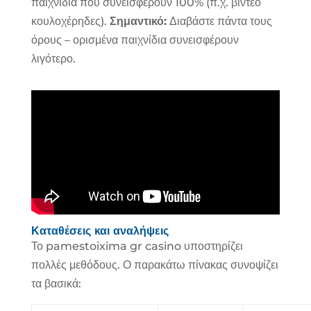
παιχνίδια που συνεισφέρουν 100% (π.χ. βίντεο
κουλοχέρηδες).
Σημαντικό:
Διαβάστε πάντα τους
όρους – ορισμένα παιχνίδια συνεισφέρουν
λιγότερο.
Καταθέσεις και αναλήψεις
Το pamestoixima gr casino υποστηρίζει
πολλές μεθόδους. Ο παρακάτω πίνακας συνοψίζει
τα βασικά: