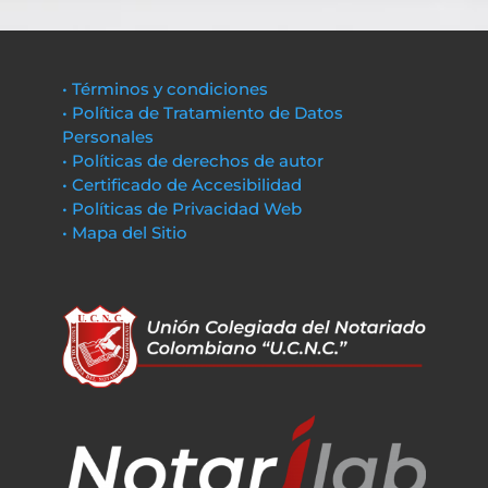
• Términos y condiciones
• Política de Tratamiento de Datos
Personales
• Políticas de derechos de autor
• Certificado de Accesibilidad
• Políticas de Privacidad Web
• Mapa del Sitio