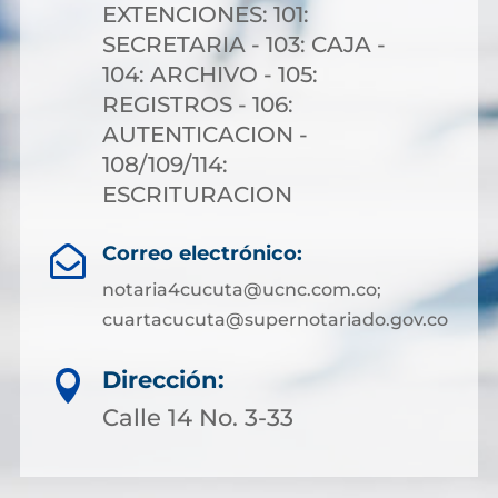
EXTENCIONES: 101:
SECRETARIA - 103: CAJA -
104: ARCHIVO - 105:
REGISTROS - 106:
AUTENTICACION -
108/109/114:
ESCRITURACION
Correo electrónico:

notaria4cucuta@ucnc.com.co;
cuartacucuta@supernotariado.gov.co
Dirección:

Calle 14 No. 3-33