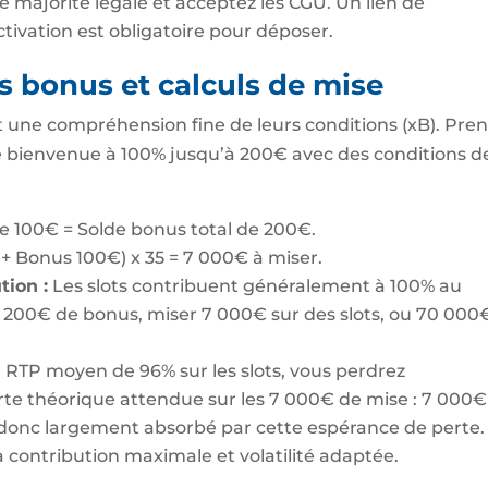
e majorité légale et acceptez les CGU. Un lien de
ctivation est obligatoire pour déposer.
s bonus et calculs de mise
 une compréhension fine de leurs conditions (xB). Pre
 bienvenue à 100% jusqu’à 200€ avec des conditions d
 100€ = Solde bonus total de 200€.
+ Bonus 100€) x 35 = 7 000€ à miser.
tion :
Les slots contribuent généralement à 100% au
er 200€ de bonus, miser 7 000€ sur des slots, ou 70 000
RTP moyen de 96% sur les slots, vous perdrez
te théorique attendue sur les 7 000€ de mise : 7 000€
 donc largement absorbé par cette espérance de perte.
à contribution maximale et volatilité adaptée.