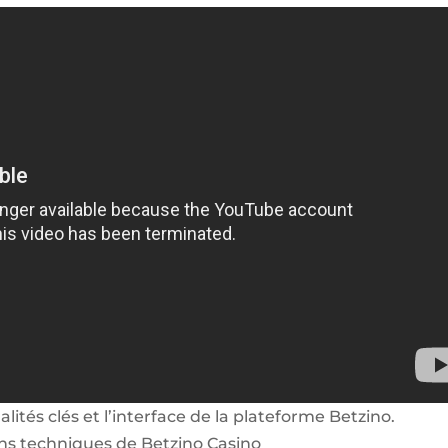
lités clés et l’interface de la plateforme Betzino.
ons techniques de Betzino Casino