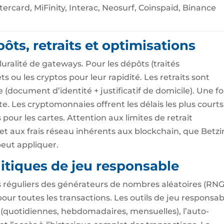
ercard, MiFinity, Interac, Neosurf, Coinspaid, Binance
ôts, retraits et optimisations
luralité de gateways. Pour les dépôts (traités
ts ou les cryptos pour leur rapidité. Les retraits sont
 (document d’identité + justificatif de domicile). Une fo
. Les cryptomonnaies offrent les délais les plus courts
s pour les cartes. Attention aux limites de retrait
et aux frais réseau inhérents aux blockchain, que Betzi
peut appliquer.
litiques de jeu responsable
s réguliers des générateurs de nombres aléatoires (RNG
 pour toutes les transactions. Les outils de jeu responsab
ôt (quotidiennes, hebdomadaires, mensuelles), l’auto-