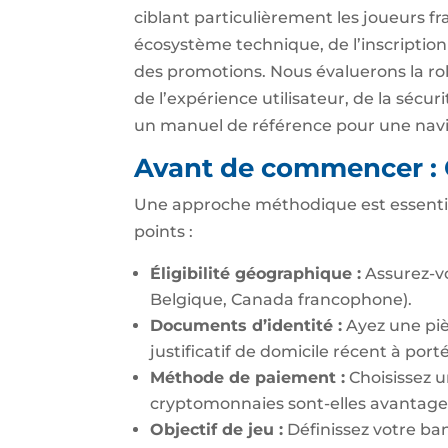
ciblant particulièrement les joueurs f
écosystème technique, de l’inscriptio
des promotions. Nous évaluerons la r
de l’expérience utilisateur, de la sécuri
un manuel de référence pour une navig
Avant de commencer : C
Une approche méthodique est essentiel
points :
Éligibilité géographique :
Assurez-vo
Belgique, Canada francophone).
Documents d’identité :
Ayez une pièc
justificatif de domicile récent à port
Méthode de paiement :
Choisissez u
cryptomonnaies sont-elles avantage
Objectif de jeu :
Définissez votre ban