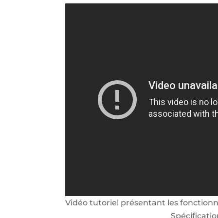
Vidéo tutoriel présentant les fonctionna
Spécificati