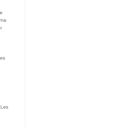
ue
sme
ir
ces
 Les