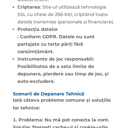
Criptarea
: Site-ul utilizează tehnologia
SSL cu cheie de 256-biți, criptând toate
datele transmise (personale și financiare).
Protecția datelor
: Conform GDPR. Datele nu sunt
partajate cu terțe părți fără
consimțământ.
Instrumente de joc responsabil
:
Posibilitatea de a seta limite de
depunere, pierdere sau timp de joc, și
auto-excludere.
Scenarii de Depanare Tehnică
Iată câteva probleme comune și soluțiile
lor tehnice:
Problema:
Nu mă pot conecta la cont.
Soluție:
Ștergeți cache-ul și cookie-urile