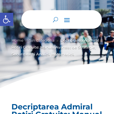
Abrir barra de herramientas
Home
Sin categoría
Decriptarea Admiral
9
9
Rotiri Gratuite: Manual Avansat de Strategie,
Securitate și Analiză Matematică
Decriptarea Admiral