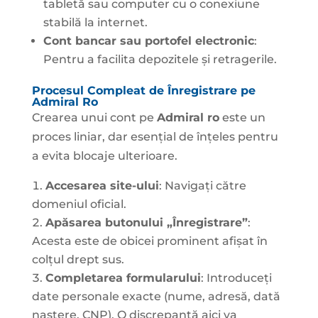
tabletă sau computer cu o conexiune
stabilă la internet.
Cont bancar sau portofel electronic
:
Pentru a facilita depozitele și retragerile.
Procesul Compleat de Înregistrare pe
Admiral Ro
Crearea unui cont pe
Admiral ro
este un
proces liniar, dar esențial de înțeles pentru
a evita blocaje ulterioare.
Accesarea site-ului
: Navigați către
domeniul oficial.
Apăsarea butonului „Înregistrare”
:
Acesta este de obicei prominent afișat în
colțul drept sus.
Completarea formularului
: Introduceți
date personale exacte (nume, adresă, dată
naștere, CNP). O discrepanță aici va