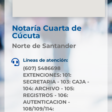
Notaría Cuarta de
Cúcuta
Norte de Santander
Líneas de atención:

(607) 5486698
EXTENCIONES: 101:
SECRETARIA - 103: CAJA -
104: ARCHIVO - 105:
REGISTROS - 106:
AUTENTICACION -
108/109/114: