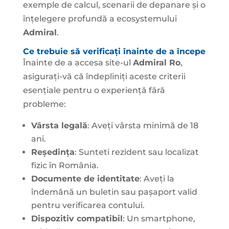
exemple de calcul, scenarii de depanare și o
înțelegere profundă a ecosystemului
Admiral
.
Ce trebuie să verificați înainte de a începe
Înainte de a accesa site-ul
Admiral Ro
,
asigurați-vă că îndepliniți aceste criterii
esențiale pentru o experiență fără
probleme:
Vârsta legală
: Aveți vârsta minimă de 18
ani.
Reședința
: Sunteti rezident sau localizat
fizic în România.
Documente de identitate
: Aveți la
îndemână un buletin sau pașaport valid
pentru verificarea contului.
Dispozitiv compatibil
: Un smartphone,