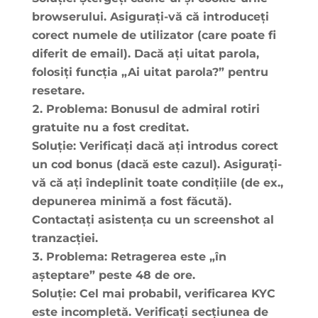
browserului. Asigurați-vă că introduceți
corect numele de utilizator (care poate fi
diferit de email). Dacă ați uitat parola,
folosiți funcția „Ai uitat parola?” pentru
resetare.
Problema:
Bonusul de
admiral rotiri
gratuite
nu a fost creditat.
Soluție:
Verificați dacă ați introdus corect
un cod bonus (dacă este cazul). Asigurați-
vă că ați îndeplinit toate condițiile (de ex.,
depunerea minimă a fost făcută).
Contactați asistența cu un screenshot al
tranzacției.
Problema:
Retragerea este „în
așteptare” peste 48 de ore.
Soluție:
Cel mai probabil, verificarea KYC
este incompletă. Verificați secțiunea de