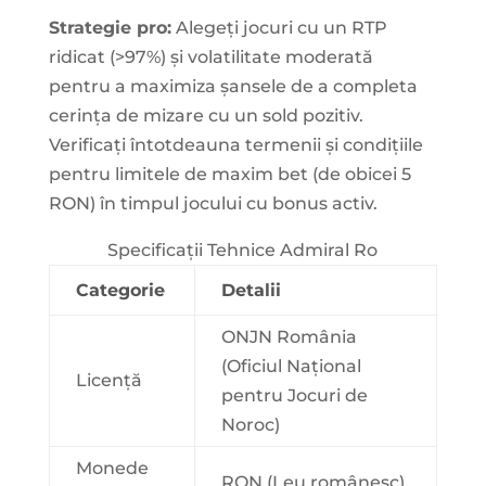
Strategie pro:
Alegeți jocuri cu un RTP
ridicat (>97%) și volatilitate moderată
pentru a maximiza șansele de a completa
cerința de mizare cu un sold pozitiv.
Verificați întotdeauna termenii și condițiile
pentru limitele de maxim bet (de obicei 5
RON) în timpul jocului cu bonus activ.
Specificații Tehnice Admiral Ro
Categorie
Detalii
ONJN România
(Oficiul Național
Licență
pentru Jocuri de
Noroc)
Monede
RON (Leu românesc)