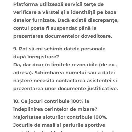
Platforma utilizează servicii terțe de
verificare a vârstei și a identității pe baza
datelor furnizate. Dacă există discrepanțe,
contul poate fi suspendat până la
prezentarea documentelor doveditoare.
9. Pot să-mi schimb datele personale
după înregistrare?
Da, dar doar în limitele rezonabile (de ex.,
adresa). Schimbarea numelui sau a datei
naștere necesită contactarea asistenței și
prezentarea unor documente justificative.
10. Ce jocuri contribuie 100% la
îndeplinirea cerințelor de mizare?
Majoritatea sloturilor contribuie 100%.
Jocurile de masă și pariurile sportive