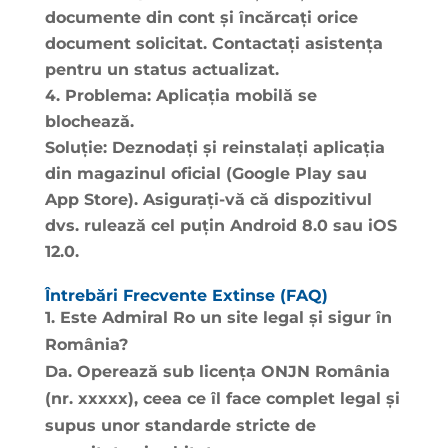
documente din cont și încărcați orice
document solicitat. Contactați asistența
pentru un status actualizat.
Problema:
Aplicația mobilă se
blochează.
Soluție:
Deznodați și reinstalați aplicația
din magazinul oficial (Google Play sau
App Store). Asigurați-vă că dispozitivul
dvs. rulează cel puțin Android 8.0 sau iOS
12.0.
Întrebări Frecvente Extinse (FAQ)
1. Este Admiral Ro un site legal și sigur în
România?
Da. Operează sub licența ONJN România
(nr. xxxxx), ceea ce îl face complet legal și
supus unor standarde stricte de