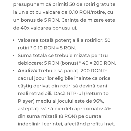
presupunem că primiți 50 de rotiri gratuite
la un slot cu valoare de 0.10 RON/rotire, cu
un bonus de 5 RON. Cerința de mizare este
de 40x valoarea bonusului.
Valoarea totală potențială a rotirilor: 50
rotiri * 0.10 RON = 5 RON.
Suma totală ce trebuie mizată pentru
deblocare: 5 RON (bonus) * 40 = 200 RON.
Analiză:
Trebuie să pariați 200 RON în
cadrul jocurilor eligibile înainte ca orice
câștig derivat din rotiri să devină bani
reali retrașibili. Dacă RTP-ul (Return to
Player) mediu al jocului este de 96%,
așteptați-vă să pierdeți aproximativ 4%
din suma mizată (8 RON) pe durata
îndeplinirii cerinței, afectând profitul net.