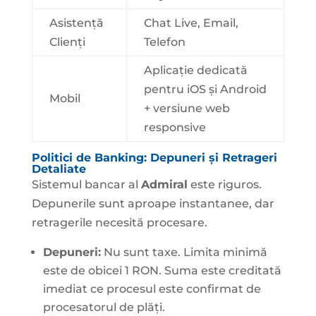
Asistență
Chat Live, Email,
Clienți
Telefon
Aplicație dedicată
pentru iOS și Android
Mobil
+ versiune web
responsive
Politici de Banking: Depuneri și Retrageri
Detaliate
Sistemul bancar al
Admiral
este riguros.
Depunerile sunt aproape instantanee, dar
retragerile necesită procesare.
Depuneri:
Nu sunt taxe. Limita minimă
este de obicei 1 RON. Suma este creditată
imediat ce procesul este confirmat de
procesatorul de plăți.