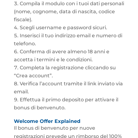
Compila il modulo con i tuoi dati personali
(nome, cognome, data di nascita, codice
fiscale).
Scegli username e password sicuri.
Inserisci il tuo indirizzo email e numero di
telefono.
Conferma di avere almeno 18 anni e
accetta i termini e le condizioni.
Completa la registrazione cliccando su
“Crea account”.
Verifica l’account tramite il link inviato via
email.
Effettua il primo deposito per attivare il
bonus di benvenuto.
Welcome Offer Explained
Il bonus di benvenuto per nuove
registrazioni prevede un rimborso del 100%