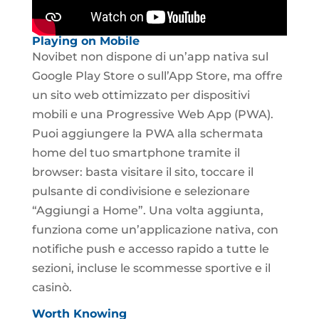
Playing on Mobile
Novibet non dispone di un’app nativa sul
Google Play Store o sull’App Store, ma offre
un sito web ottimizzato per dispositivi
mobili e una Progressive Web App (PWA).
Puoi aggiungere la PWA alla schermata
home del tuo smartphone tramite il
browser: basta visitare il sito, toccare il
pulsante di condivisione e selezionare
“Aggiungi a Home”. Una volta aggiunta,
funziona come un’applicazione nativa, con
notifiche push e accesso rapido a tutte le
sezioni, incluse le scommesse sportive e il
casinò.
Worth Knowing