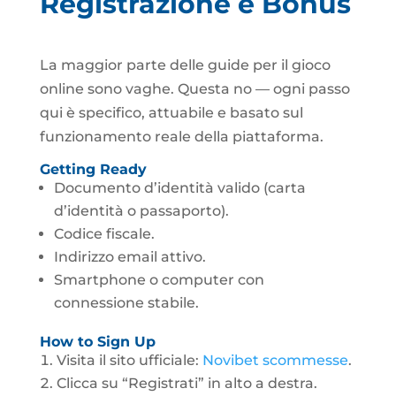
Registrazione e Bonus
La maggior parte delle guide per il gioco
online sono vaghe. Questa no — ogni passo
qui è specifico, attuabile e basato sul
funzionamento reale della piattaforma.
Getting Ready
Documento d’identità valido (carta
d’identità o passaporto).
Codice fiscale.
Indirizzo email attivo.
Smartphone o computer con
connessione stabile.
How to Sign Up
Visita il sito ufficiale:
Novibet scommesse
.
Clicca su “Registrati” in alto a destra.