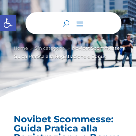
Abrir barra de herramientas
Home
Sin categoría
Novibet Scommesse:
9
9
Guida Pratica alla Registrazione e Bonus
Novibet Scommesse:
Guida Pratica alla