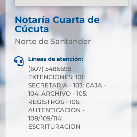
Notaría Cuarta de
Cúcuta
Norte de Santander
Líneas de atención:

(607) 5486698
EXTENCIONES: 101:
SECRETARIA - 103: CAJA -
104: ARCHIVO - 105:
REGISTROS - 106:
AUTENTICACION -
108/109/114:
ESCRITURACION