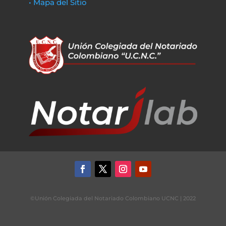
• Mapa del Sitio
©Unión Colegiada del Notariado Colombiano UCNC | 2022