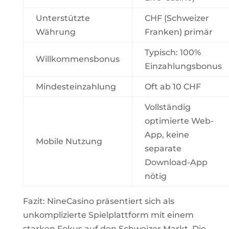
Unterstützte
CHF (Schweizer
Währung
Franken) primär
Typisch: 100%
Willkommensbonus
Einzahlungsbonus
Mindesteinzahlung
Oft ab 10 CHF
Vollständig
optimierte Web-
App, keine
Mobile Nutzung
separate
Download-App
nötig
Fazit: NineCasino präsentiert sich als
unkomplizierte Spielplattform mit einem
starken Fokus auf den Schweizer Markt. Die