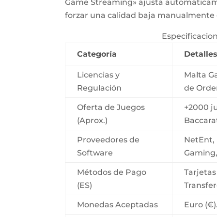
Game Streaming» ajusta automáticame
forzar una calidad baja manualmente e
Especificacio
Categoría
Detalles
Licencias y
Malta G
Regulación
de Orde
Oferta de Juegos
+2000 ju
(Aprox.)
Baccarat
Proveedores de
NetEnt, 
Software
Gaming, 
Métodos de Pago
Tarjetas
(ES)
Transfe
Monedas Aceptadas
Euro (€)