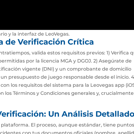
rio y la interfaz de LeoVegas.
 de Verificación Crítica
tratiempos, valida estos requisitos previos: 1) Verifica 
 permitidas por la licencia MGA y DGOJ. 2) Asegúrate de
ficación vigente (DNI) y un comprobante de domicilio
e un presupuesto de juego responsable desde el inicio. 4
on los requisitos del sistema para la Leovegas app (iO
con los Términos y Condiciones generales y, crucialmente,
erificación: Un Análisis Detallad
la plataforma. El proceso, aunque estándar, tiene punto
incidentes con tus documentos oficiales (nombre, apellid