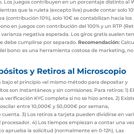
o. Los juegos contribuyen en un porcentaje distinto al 
entras que la ruleta (excepto live) puede contar solo 1
 (contribución 10%), solo 10€ se contabilizan hacia los
 bono en juegos con contribución del 100% y un RTP (Re
a varianza negativa esperada. Los giros gratis suelen te
que debe cumplirse por separado.
Recomendación:
Calcu
del bono: es una herramienta costosa de marketing, no
pósitos y Retiros al Microscopio
 bajo el principio «el mismo método para depositar y
tos son instantáneos y sin comisiones. Para retiros: 1) E
verificación KYC completa si no se hizo antes. 2) Exist
 oscilar entre 10,000€ y 50,000€ por semana,
cuenta. 3) Los retiros a tarjeta pueden dividirse en var
el procesador. 4) Los tiempos empiezan a contar una ve
 aprueba la solicitud (normalmente en 0-12h). Las