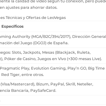
nte la calidad de vídeo según tu conexión, pero pued
n ajustes para ahorrar datos.
nes Técnicas y Ofertas de LeoVegas
 Específicos
aming Authority (MGA/B2C/394/2017), Dirección Genera
nación del Juego (DGOJ) de España.
egos: Slots, Jackpots, Mesas (Blackjack, Ruleta,
), Póker de Casino, Juegos en Vivo (+300 mesas Live).
Pragmatic Play, Evolution Gaming, Play’n GO, Big Time
Red Tiger, entre otros.
 (Visa/Mastercard), Bizum, PayPal, Skrill, Neteller,
rencia Bancaria, PaySafeCard.
.