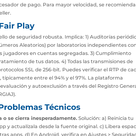
cesador de pago. Para mayor velocidad, se recomienda
ller.
Fair Play
llo de seguridad robusta. Implica: 1) Auditorías periódi
Números Aleatorios) por laboratorios independientes c
os jugadores en cuentas segregadas. 3) Cumplimiento
tratamiento de tus datos. 4) Todas las transmisiones de
rotocolos SSL de 256-bit. Puedes verificar el RTP de ca
, típicamente entre el 94% y el 97%. La plataforma
valuación y autoexclusión a través del Registro Gener
RGIAJ).
 Problemas Técnicos
a o se cierra inesperadamente.
Solución: a) Reinicia tu
 app y actualízala desde la fuente original. c) Libera espa
s apps. d) En Android, verifica en Ajustes > Segurida