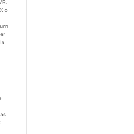
WR.
0% o
turn
ner
la
l
e
ias
z