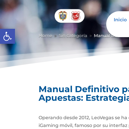
Inicio
Abrir barra de herramientas
Home
Sin categoría
Manual Definiti
9
9
Manual Definitivo 
Apuestas: Estrategi
Operando desde 2012, LeoVegas se ha 
iGaming móvil, famoso por su interfaz 