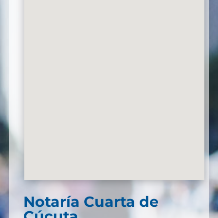
Notaría Cuarta de
Cúcuta