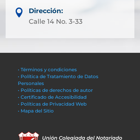
Dirección:

Calle 14 No. 3-33
• Términos y condiciones
• Política de Tratamiento de Datos
Personales
• Políticas de derechos de autor
• Certificado de Accesibilidad
• Políticas de Privacidad Web
• Mapa del Sitio