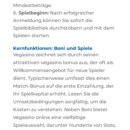
Mindestbeträge.
Spielbeginn:
Nach erfolgreicher
Anmeldung können Sie sofort die
Spielbibliothek durchstöbern und mit dem
Spielen starten.
Kernfunktionen: Boni und Spiele
Vegasino zeichnet sich durch seinen
attraktiven vegasino bonus aus, der oft als
Willkommensangebot für neue Spieler
dient. Typischerweise umfasst dies einen
Match-Bonus auf die erste Einzahlung, der
Ihr Spielkapital erhöht. Lesen Sie die
Umsatzbedingungen sorgfältig, um die
Kosten zu verstehen. Neben Boni bietet
Vegasino online eine vielfältige
Spielauswahl, darunter Hunderte von Slots,