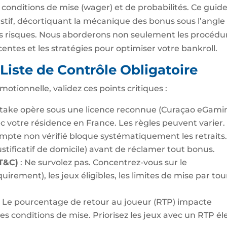
conditions de mise (wager) et de probabilités. Ce guid
stif, décortiquant la mécanique des bonus sous l’angle
des risques. Nous aborderons non seulement les procédu
ntes et les stratégies pour optimiser votre bankroll.
iste de Contrôle Obligatoire
otionnelle, validez ces points critiques :
 Stake opère sous une licence reconnue (Curaçao eGami
c votre résidence en France. Les règles peuvent varier.
mpte non vérifié bloque systématiquement les retraits
ustificatif de domicile) avant de réclamer tout bonus.
(T&C)
: Ne survolez pas. Concentrez-vous sur le
irement), les jeux éligibles, les limites de mise par tou
: Le pourcentage de retour au joueur (RTP) impacte
es conditions de mise. Priorisez les jeux avec un RTP él