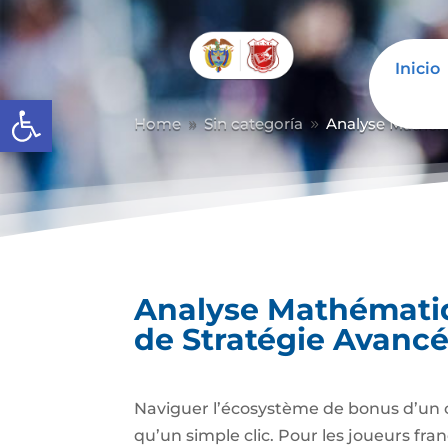
Inicio
Abrir barra de herramientas
Home
Sin categoría
Analyse Mathéma
9
9
Analyse Mathématiq
de Stratégie Avancé
Naviguer l’écosystème de bonus d’un
qu’un simple clic. Pour les joueurs fran