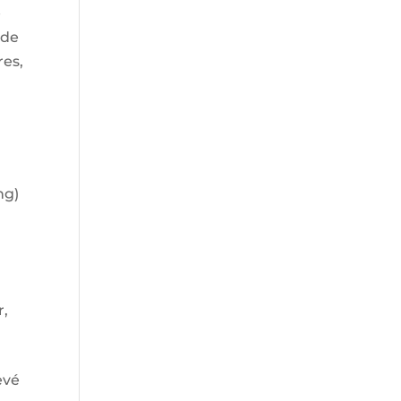
e
 de
res,
ng)
.
r,
evé