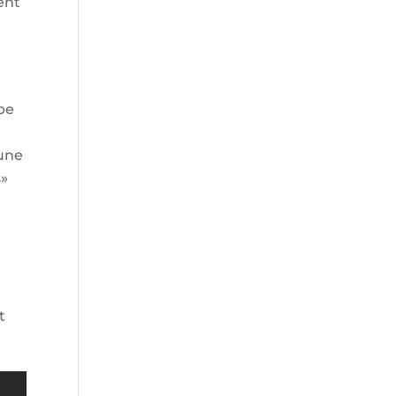
ent
ape
 une
s»
t