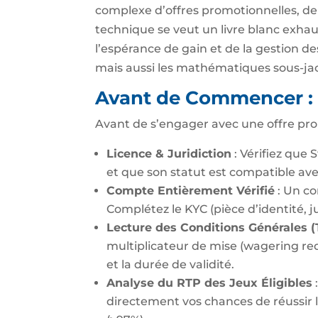
complexe d’offres promotionnelles, de 
technique se veut un livre blanc exhau
l’espérance de gain et de la gestion 
mais aussi les mathématiques sous-jace
Avant de Commencer : L
Avant de s’engager avec une offre prom
Licence & Juridiction
: Vérifiez que
et que son statut est compatible ave
Compte Entièrement Vérifié
: Un co
Complétez le KYC (pièce d’identité, j
Lecture des Conditions Générales 
multiplicateur de mise (wagering requ
et la durée de validité.
Analyse du RTP des Jeux Éligibles
directement vos chances de réussir l