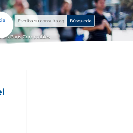
cia
r les Paris Comptables
l