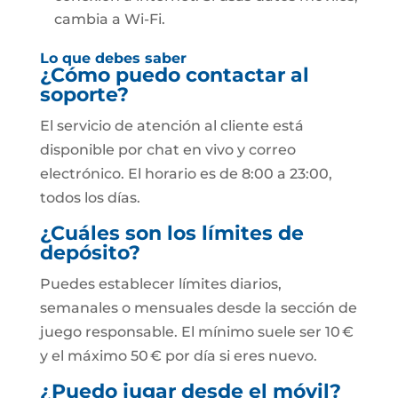
cambia a Wi-Fi.
Lo que debes saber
¿Cómo puedo contactar al
soporte?
El servicio de atención al cliente está
disponible por chat en vivo y correo
electrónico. El horario es de 8:00 a 23:00,
todos los días.
¿Cuáles son los límites de
depósito?
Puedes establecer límites diarios,
semanales o mensuales desde la sección de
juego responsable. El mínimo suele ser 10 €
y el máximo 50 € por día si eres nuevo.
¿Puedo jugar desde el móvil?