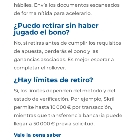
hábiles. Envía los documentos escaneados
de forma nítida para acelerarlo.
¿Puedo retirar sin haber
jugado el bono?
No, si retiras antes de cumplir los requisitos
de apuesta, perderás el bono y las
ganancias asociadas. Es mejor esperar a
completar el rollover.
¿Hay límites de retiro?
Sí, los límites dependen del método y del
estado de verificación. Por ejemplo, Skrill
permite hasta 10 000 € por transacción,
mientras que transferencia bancaria puede
llegar a 50 000 € previa solicitud.
Vale la pena saber