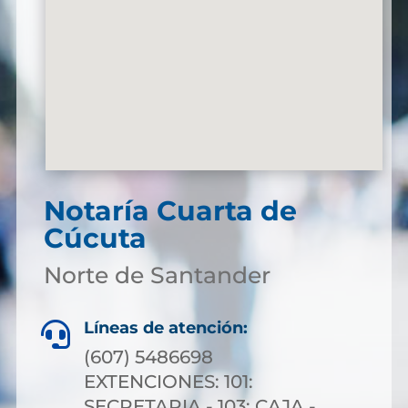
Notaría Cuarta de
Cúcuta
Norte de Santander
Líneas de atención:

(607) 5486698
EXTENCIONES: 101:
SECRETARIA - 103: CAJA -