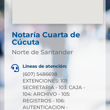
Notaría Cuarta de
Cúcuta
Norte de Santander
Líneas de atención:

(607) 5486698
EXTENCIONES: 101:
SECRETARIA - 103: CAJA -
104: ARCHIVO - 105:
REGISTROS - 106:
AUTENTICACION -