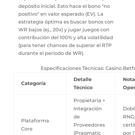
depósito inicial. Esto hace el bono "no
positivo" en valor esperado (EV). La
estrategia óptima es buscar bonos con
WR bajos (ej., 20x) y jugar juegos con
contribución del 100% y alta volatilidad
(para tener chances de superar el RTP
durante el periodo de WR).
Especificaciones Técnicas: Casino Betfa
Detalle
Nota
Categoría
Técnico
Oper
Propietaria +
Integración
Dobl
de
RNG
Plataforma
Proveedores
certi
Core
(Pragmatic
por 