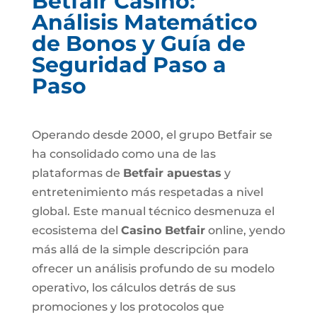
Betfair Casino:
Análisis Matemático
de Bonos y Guía de
Seguridad Paso a
Paso
Operando desde 2000, el grupo Betfair se
ha consolidado como una de las
plataformas de
Betfair apuestas
y
entretenimiento más respetadas a nivel
global. Este manual técnico desmenuza el
ecosistema del
Casino Betfair
online, yendo
más allá de la simple descripción para
ofrecer un análisis profundo de su modelo
operativo, los cálculos detrás de sus
promociones y los protocolos que