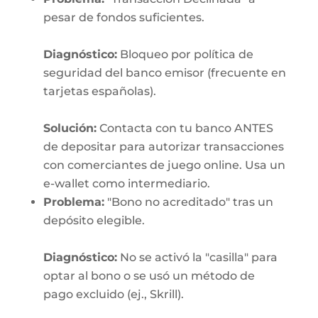
pesar de fondos suficientes.
Diagnóstico:
Bloqueo por política de
seguridad del banco emisor (frecuente en
tarjetas españolas).
Solución:
Contacta con tu banco ANTES
de depositar para autorizar transacciones
con comerciantes de juego online. Usa un
e-wallet como intermediario.
Problema:
"Bono no acreditado" tras un
depósito elegible.
Diagnóstico:
No se activó la "casilla" para
optar al bono o se usó un método de
pago excluido (ej., Skrill).