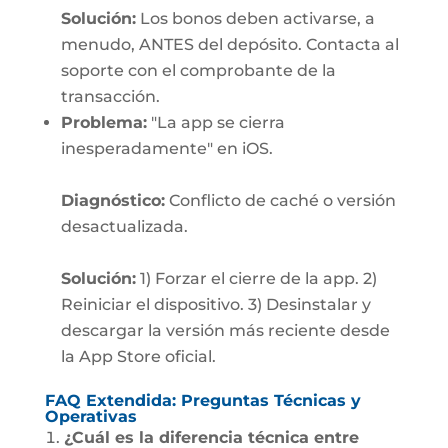
Solución:
Los bonos deben activarse, a
menudo, ANTES del depósito. Contacta al
soporte con el comprobante de la
transacción.
Problema:
"La app se cierra
inesperadamente" en iOS.
Diagnóstico:
Conflicto de caché o versión
desactualizada.
Solución:
1) Forzar el cierre de la app. 2)
Reiniciar el dispositivo. 3) Desinstalar y
descargar la versión más reciente desde
la App Store oficial.
FAQ Extendida: Preguntas Técnicas y
Operativas
¿Cuál es la diferencia técnica entre