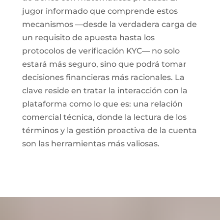
jugor informado que comprende estos
mecanismos —desde la verdadera carga de
un requisito de apuesta hasta los
protocolos de verificación KYC— no solo
estará más seguro, sino que podrá tomar
decisiones financieras más racionales. La
clave reside en tratar la interacción con la
plataforma como lo que es: una relación
comercial técnica, donde la lectura de los
términos y la gestión proactiva de la cuenta
son las herramientas más valiosas.