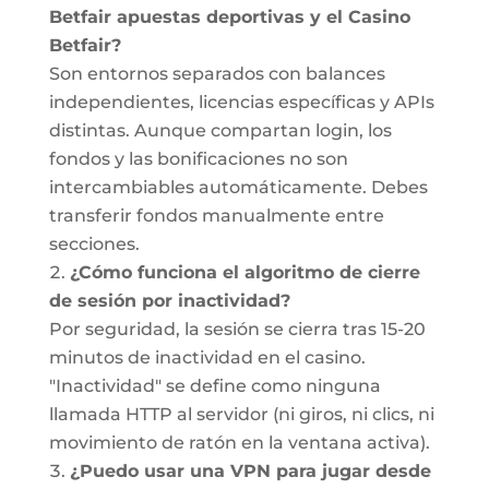
Betfair apuestas deportivas y el Casino
Betfair?
Son entornos separados con balances
independientes, licencias específicas y APIs
distintas. Aunque compartan login, los
fondos y las bonificaciones no son
intercambiables automáticamente. Debes
transferir fondos manualmente entre
secciones.
¿Cómo funciona el algoritmo de cierre
de sesión por inactividad?
Por seguridad, la sesión se cierra tras 15-20
minutos de inactividad en el casino.
"Inactividad" se define como ninguna
llamada HTTP al servidor (ni giros, ni clics, ni
movimiento de ratón en la ventana activa).
¿Puedo usar una VPN para jugar desde