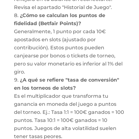
Revisa el apartado "Historial de Juego".
¿Cómo se calculan los puntos de
fidelidad (Betfair Points)?
Generalmente, 1 punto por cada 10€
apostados en slots (ajustado por
contribución). Estos puntos pueden
canjearse por bonos o tickets de torneo,
pero su valor monetario es inferior al 1% del
giro.
¿A qué se refiere "tasa de conversión"
en los torneos de slots?
Es el multiplicador que transforma tu
ganancia en moneda del juego a puntos
del torneo. Ej.: Tasa 1:1 = 100€ ganados = 100
puntos. Tasa 10:1 = 100€ ganados = 10
puntos. Juegos de alta volatilidad suelen
tener tasas peores.