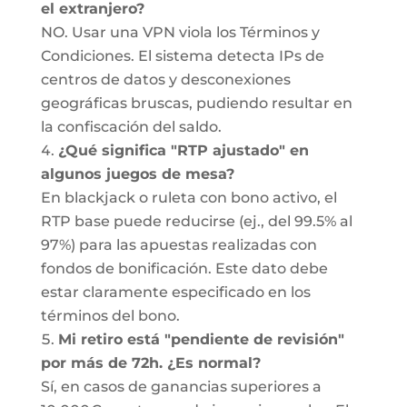
el extranjero?
NO. Usar una VPN viola los Términos y
Condiciones. El sistema detecta IPs de
centros de datos y desconexiones
geográficas bruscas, pudiendo resultar en
la confiscación del saldo.
¿Qué significa "RTP ajustado" en
algunos juegos de mesa?
En blackjack o ruleta con bono activo, el
RTP base puede reducirse (ej., del 99.5% al
97%) para las apuestas realizadas con
fondos de bonificación. Este dato debe
estar claramente especificado en los
términos del bono.
Mi retiro está "pendiente de revisión"
por más de 72h. ¿Es normal?
Sí, en casos de ganancias superiores a