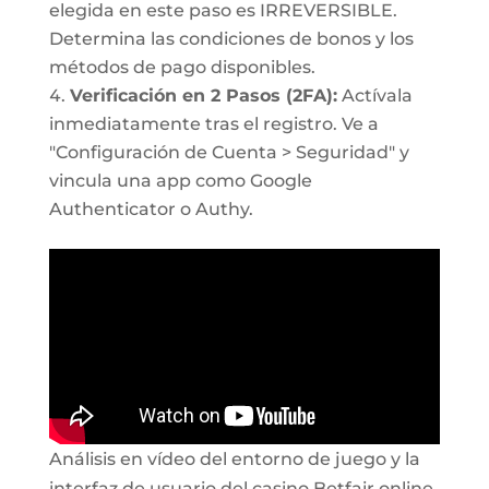
elegida en este paso es IRREVERSIBLE.
Determina las condiciones de bonos y los
métodos de pago disponibles.
Verificación en 2 Pasos (2FA):
Actívala
inmediatamente tras el registro. Ve a
"Configuración de Cuenta > Seguridad" y
vincula una app como Google
Authenticator o Authy.
Análisis en vídeo del entorno de juego y la
interfaz de usuario del casino Betfair online.