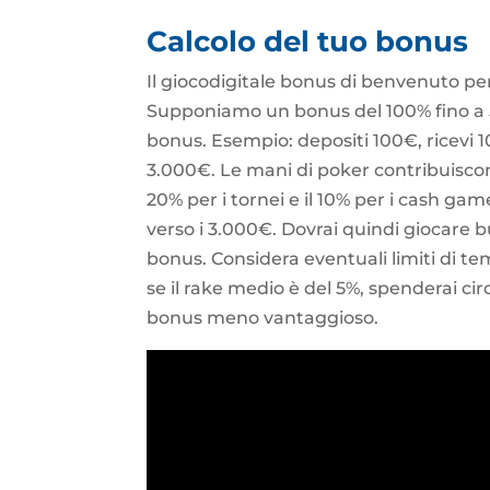
Calcolo del tuo bonus
Il giocodigitale bonus di benvenuto pe
Supponiamo un bonus del 100% fino a 
bonus. Esempio: depositi 100€, ricevi 
3.000€. Le mani di poker contribuisco
20% per i tornei e il 10% per i cash ga
verso i 3.000€. Dovrai quindi giocare bu
bonus. Considera eventuali limiti di te
se il rake medio è del 5%, spenderai ci
bonus meno vantaggioso.