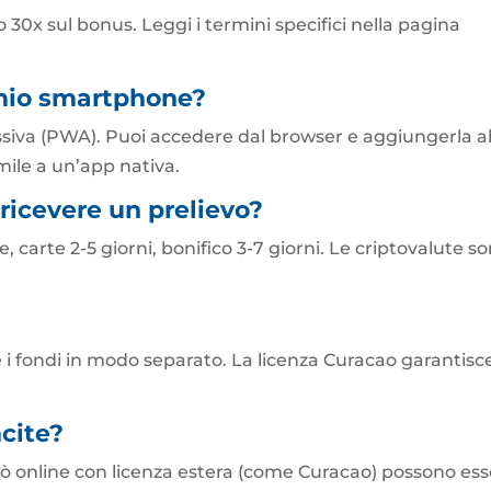
 30x sul bonus. Leggi i termini specifici nella pagina
 mio smartphone?
essiva (PWA). Puoi accedere dal browser e aggiungerla al
ile a un’app nativa.
ricevere un prelievo?
 carte 2-5 giorni, bonifico 3-7 giorni. Le criptovalute s
isce i fondi in modo separato. La licenza Curacao garantisc
ncite?
asinò online con licenza estera (come Curacao) possono es