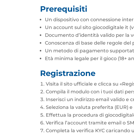
Prerequisiti
Un dispositivo con connessione inter
Un account sul sito giocodigitale it (
Documento d’identità valido per la ve
Conoscenza di base delle regole del
Un metodo di pagamento supportato (
Età minima legale per il gioco (18+ an
Registrazione
Visita il sito ufficiale e clicca su «Regi
Compila il modulo con i tuoi dati per
Inserisci un indirizzo email valido e
Seleziona la valuta preferita (EUR) e 
Effettua la procedura di giocodigital
Verifica l’account tramite email o S
Completa la verifica KYC caricando 