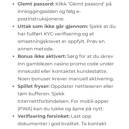
Glemt passord:
Klikk ‘Glemt passord’ på
innloggingssiden og følg e-
postinstruksjonene.
Uttak som ikke går gjennom:
Sjekk at du
har fullført KYC-verifisering og at
omsetningskravet er oppfylt. Prøv en
annen metode.
Bonus ikke aktivert:
Sørg for at du skrev
inn gamblezen casino promo code under
innskudd eller kontaktet kundestøtte.
Noen bonuser krever manuell aktivering.
Spillet fryser:
Oppdater nettleseren eller
tøm bufferen. Sjekk
internettforbindelsen. For mobil-apper
(PWA) kan du lukke og åpne på nytt.
Verifisering forsinket:
Last opp
dokumenter i god kvalitet. Ta kontakt