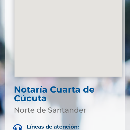
Notaría Cuarta de
Cúcuta
Norte de Santander
Líneas de atención:
