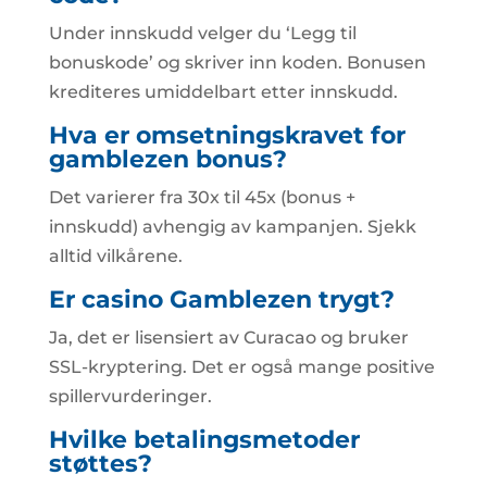
Under innskudd velger du ‘Legg til
bonuskode’ og skriver inn koden. Bonusen
krediteres umiddelbart etter innskudd.
Hva er omsetningskravet for
gamblezen bonus?
Det varierer fra 30x til 45x (bonus +
innskudd) avhengig av kampanjen. Sjekk
alltid vilkårene.
Er casino Gamblezen trygt?
Ja, det er lisensiert av Curacao og bruker
SSL-kryptering. Det er også mange positive
spillervurderinger.
Hvilke betalingsmetoder
støttes?