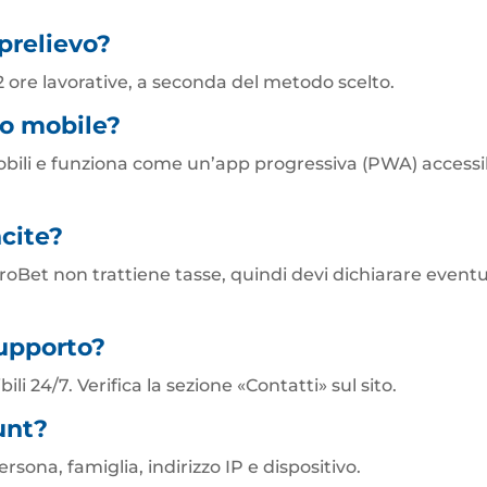
prelievo?
2 ore lavorative, a seconda del metodo scelto.
vo mobile?
i mobili e funziona come un’app progressiva (PWA) accessi
ncite?
roBet non trattiene tasse, quindi devi dichiarare eventu
supporto?
li 24/7. Verifica la sezione «Contatti» sul sito.
unt?
sona, famiglia, indirizzo IP e dispositivo.