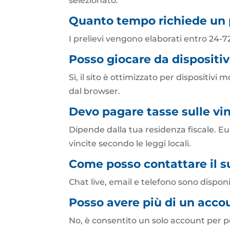
selezionato.
Quanto tempo richiede un 
I prelievi vengono elaborati entro 24-7
Posso giocare da dispositi
Sì, il sito è ottimizzato per dispositiv
dal browser.
Devo pagare tasse sulle vi
Dipende dalla tua residenza fiscale. Eu
vincite secondo le leggi locali.
Come posso contattare il 
Chat live, email e telefono sono disponibi
Posso avere più di un acco
No, è consentito un solo account per per