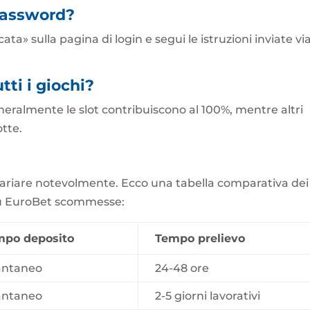
password?
ta» sulla pagina di login e segui le istruzioni inviate vi
tti i giochi?
neralmente le slot contribuiscono al 100%, mentre altri
otte.
 variare notevolmente. Ecco una tabella comparativa dei
su EuroBet scommesse:
mpo deposito
Tempo prelievo
antaneo
24-48 ore
antaneo
2-5 giorni lavorativi