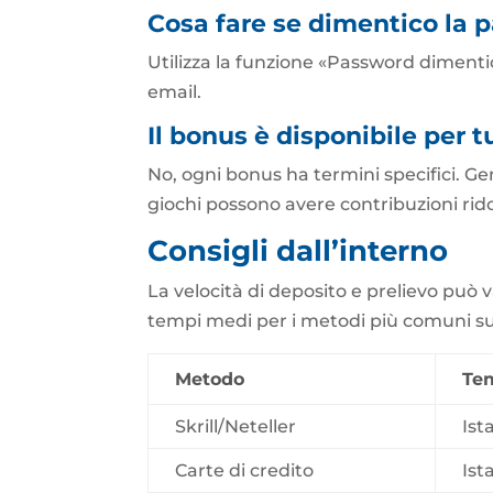
Cosa fare se dimentico la 
Utilizza la funzione «Password dimentica
email.
Il bonus è disponibile per tu
No, ogni bonus ha termini specifici. Ge
giochi possono avere contribuzioni rid
Consigli dall’interno
La velocità di deposito e prelievo può
tempi medi per i metodi più comuni 
Metodo
Te
Skrill/Neteller
Ist
Carte di credito
Ist