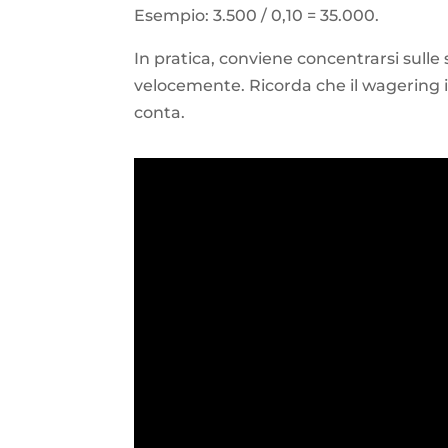
Esempio: 3.500 / 0,10 = 35.000.
In pratica, conviene concentrarsi sulle
velocemente. Ricorda che il wagering 
conta.