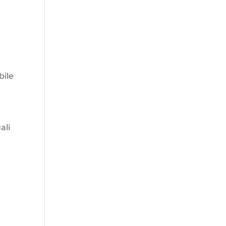
bile
ali