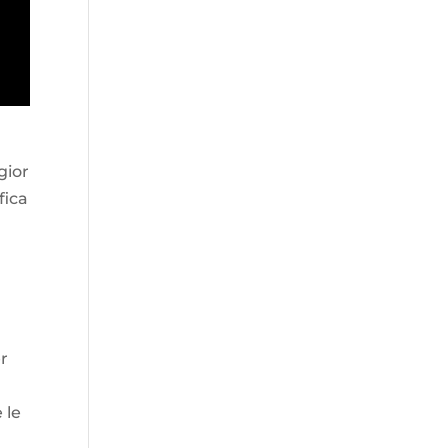
gior
fica
,
er
 le