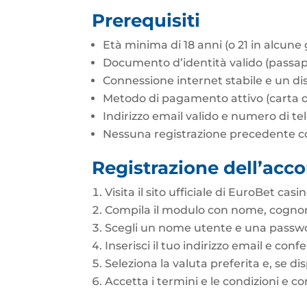
Prerequisiti
Età minima di 18 anni (o 21 in alcune g
Documento d’identità valido (passapor
Connessione internet stabile e un di
Metodo di pagamento attivo (carta di 
Indirizzo email valido e numero di tel
Nessuna registrazione precedente con
Registrazione dell’acc
Visita il sito ufficiale di EuroBet casin
Compila il modulo con nome, cognome,
Scegli un nome utente e una passwor
Inserisci il tuo indirizzo email e conf
Seleziona la valuta preferita e, se di
Accetta i termini e le condizioni e c