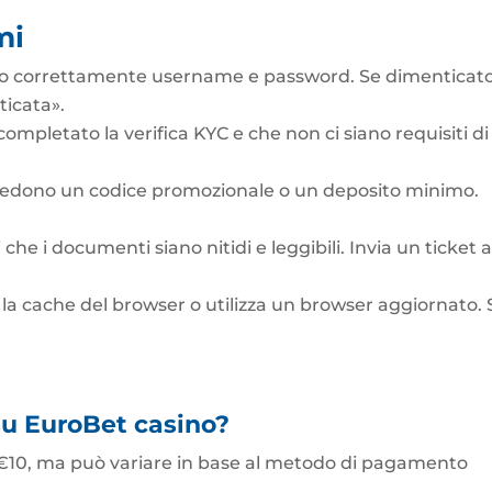
mi
rito correttamente username e password. Se dimenticato
ticata».
completato la verifica KYC e che non ci siano requisiti di
iedono un codice promozionale o un deposito minimo.
 che i documenti siano nitidi e leggibili. Invia un ticket a
la cache del browser o utilizza un browser aggiornato. 
su EuroBet casino?
 €10, ma può variare in base al metodo di pagamento