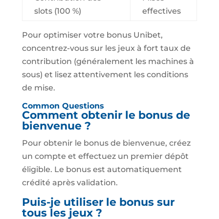
slots (100 %)
effectives
Pour optimiser votre bonus Unibet,
concentrez-vous sur les jeux à fort taux de
contribution (généralement les machines à
sous) et lisez attentivement les conditions
de mise.
Common Questions
Comment obtenir le bonus de
bienvenue ?
Pour obtenir le bonus de bienvenue, créez
un compte et effectuez un premier dépôt
éligible. Le bonus est automatiquement
crédité après validation.
Puis-je utiliser le bonus sur
tous les jeux ?