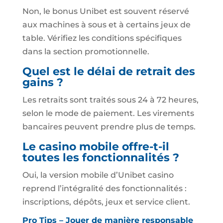
Non, le bonus Unibet est souvent réservé
aux machines à sous et à certains jeux de
table. Vérifiez les conditions spécifiques
dans la section promotionnelle.
Quel est le délai de retrait des
gains ?
Les retraits sont traités sous 24 à 72 heures,
selon le mode de paiement. Les virements
bancaires peuvent prendre plus de temps.
Le casino mobile offre-t-il
toutes les fonctionnalités ?
Oui, la version mobile d’Unibet casino
reprend l’intégralité des fonctionnalités :
inscriptions, dépôts, jeux et service client.
Pro Tips – Jouer de manière responsable