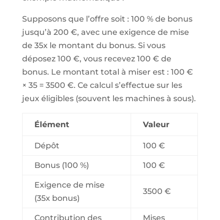
Supposons que l’offre soit : 100 % de bonus
jusqu’à 200 €, avec une exigence de mise
de 35x le montant du bonus. Si vous
déposez 100 €, vous recevez 100 € de
bonus. Le montant total à miser est : 100 €
× 35 = 3500 €. Ce calcul s’effectue sur les
jeux éligibles (souvent les machines à sous).
Élément
Valeur
Dépôt
100 €
Bonus (100 %)
100 €
Exigence de mise
3500 €
(35x bonus)
Contribution des
Mises