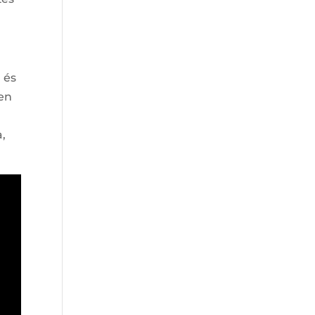
 és
űen
a,