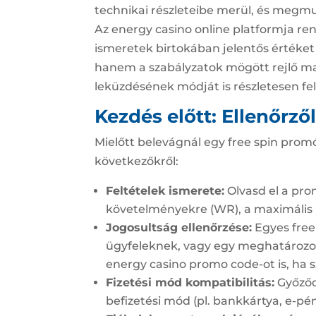
technikai részleteibe merül, és megm
Az energy casino online platformja re
ismeretek birtokában jelentős értéke
hanem a szabályzatok mögött rejlő ma
leküzdésének módját is részletesen fel
Kezdés előtt: Ellenőrzől
Mielőtt belevágnál egy free spin prom
következőkről:
Feltételek ismerete:
Olvasd el a prom
követelményekre (WR), a maximális 
Jogosultság ellenőrzése:
Egyes free
ügyfeleknek, vagy egy meghatározott
energy casino promo code-ot is, ha 
Fizetési mód kompatibilitás:
Győződ
befizetési mód (pl. bankkártya, e-pén