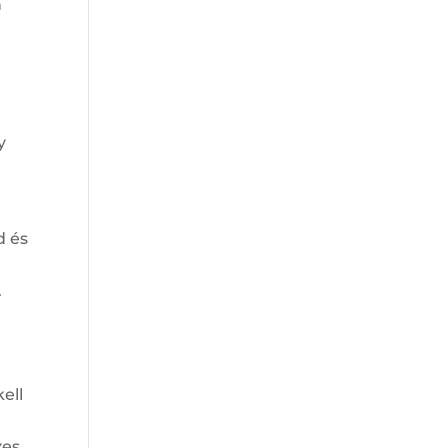
n
m
y
d és
.
ell
zes