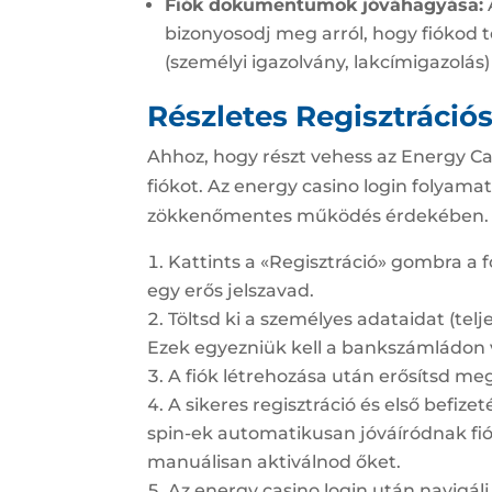
Fiók dokumentumok jóváhagyása:
bizonyosodj meg arról, hogy fiókod
(személyi igazolvány, lakcímigazolás) 
Részletes Regisztrációs
Ahhoz, hogy részt vehess az Energy Cas
fiókot. Az energy casino login folyam
zökkenőmentes működés érdekében.
Kattints a «Regisztráció» gombra a 
egy erős jelszavad.
Töltsd ki a személyes adataidat (telj
Ezek egyezniük kell a bankszámládon 
A fiók létrehozása után erősítsd meg
A sikeres regisztráció és első befiz
spin-ek automatikusan jóváíródnak fi
manuálisan aktiválnod őket.
Az energy casino login után navigál