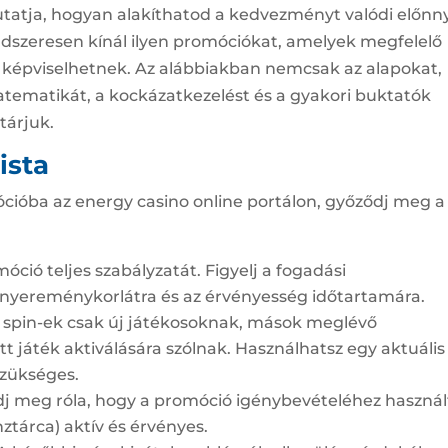
utatja, hogyan alakíthatod a kedvezményt valódi előnn
ndszeresen kínál ilyen promóciókat, amelyek megfelelő
t képviselhetnek. Az alábbiakban nemcsak az alapokat,
tematikát, a kockázatkezelést és a gyakori buktatók
tárjuk.
ista
ócióba az energy casino online portálon, győződj meg a
óció teljes szabályzatát. Figyelj a fogadási
nyereménykorlátra és az érvényesség időtartamára.
 spin-ek csak új játékosoknak, mások meglévő
 játék aktiválására szólnak. Használhatsz egy aktuális
szükséges.
j meg róla, hogy a promóció igénybevételéhez használ
ztárca) aktív és érvényes.