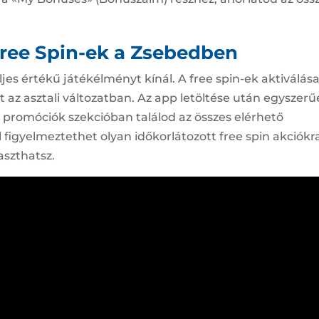
Free Spin-ek a Zsebedben
es értékű játékélményt kínál. A free spin-ek aktiválása
az asztali változatban. Az app letöltése után egyszer
 a promóciók szekcióban találod az összes elérhető
 figyelmeztethet olyan időkorlátozott free spin akciókr
szthatsz.