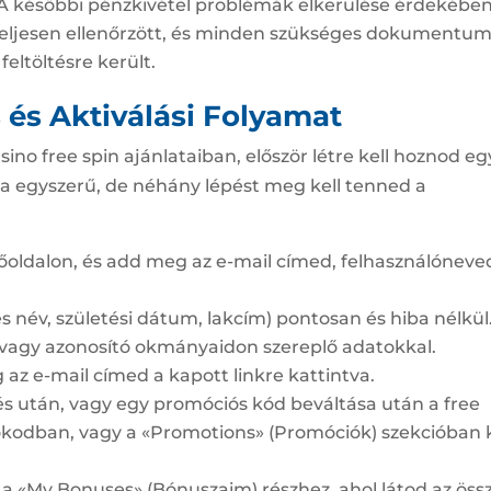
A későbbi pénzkivétel problémák elkerülése érdekébe
 teljesen ellenőrzött, és minden szükséges dokumentu
feltöltésre került.
 és Aktiválási Folyamat
ino free spin ajánlataiban, először létre kell hoznod eg
ata egyszerű, de néhány lépést meg kell tenned a
főoldalon, és add meg az e-mail címed, felhasználóneve
es név, születési dátum, lakcím) pontosan és hiba nélkül
vagy azonosító okmányaidon szereplő adatokkal.
 az e-mail címed a kapott linkre kattintva.
etés után, vagy egy promóciós kód beváltása után a free
ókodban, vagy a «Promotions» (Promóciók) szekcióban k
j a «My Bonuses» (Bónuszaim) részhez, ahol látod az öss