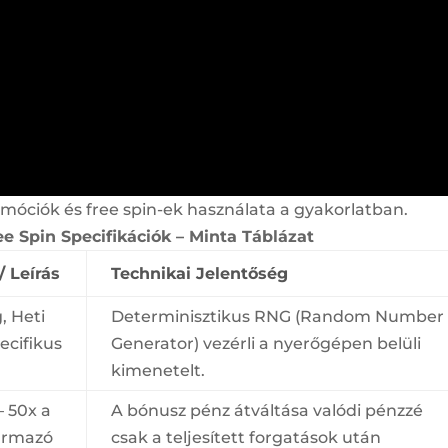
móciók és free spin-ek használata a gyakorlatban.
e Spin Specifikációk – Minta Táblázat
/ Leírás
Technikai Jelentőség
, Heti
Determinisztikus RNG (Random Number
ecifikus
Generator) vezérli a nyerőgépen belüli
kimenetelt.
– 50x a
A bónusz pénz átváltása valódi pénzzé
zármazó
csak a teljesített forgatások után