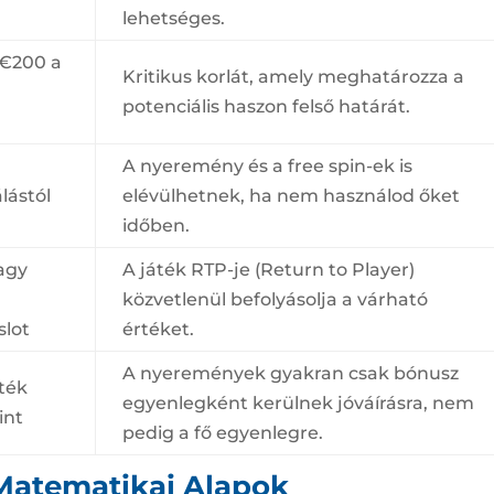
lehetséges.
 €200 a
Kritikus korlát, amely meghatározza a
potenciális haszon felső határát.
A nyeremény és a free spin-ek is
álástól
elévülhetnek, ha nem használod őket
időben.
agy
A játék RTP-je (Return to Player)
közvetlenül befolyásolja a várható
slot
értéket.
A nyeremények gyakran csak bónusz
áték
egyenlegként kerülnek jóváírásra, nem
int
pedig a fő egyenlegre.
 Matematikai Alapok