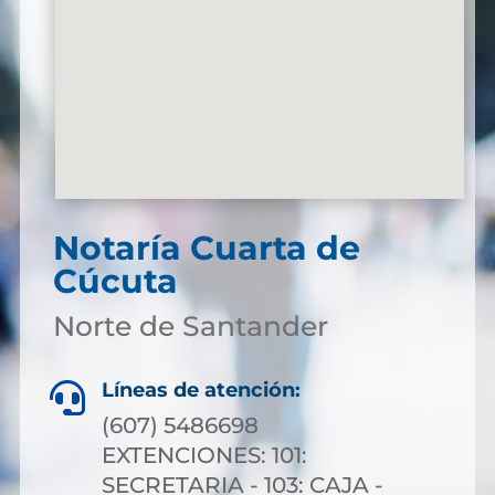
Notaría Cuarta de
Cúcuta
Norte de Santander
Líneas de atención:

(607) 5486698
EXTENCIONES: 101:
SECRETARIA - 103: CAJA -