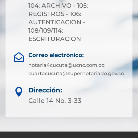
104: ARCHIVO - 105:
REGISTROS - 106:
AUTENTICACION -
108/109/114:
ESCRITURACION
Correo electrónico:

notaria4cucuta@ucnc.com.co;
cuartacucuta@supernotariado.gov.co
Dirección:

Calle 14 No. 3-33