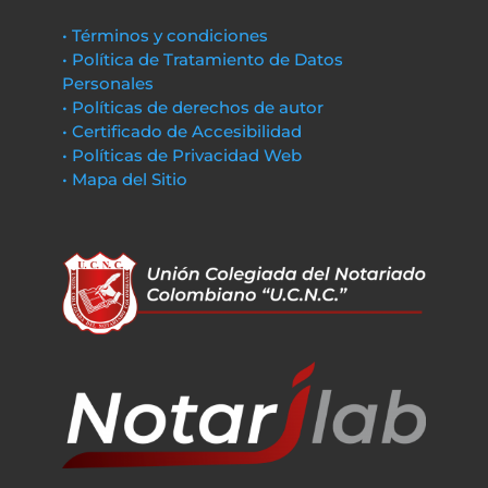
• Términos y condiciones
• Política de Tratamiento de Datos
Personales
• Políticas de derechos de autor
• Certificado de Accesibilidad
• Políticas de Privacidad Web
• Mapa del Sitio