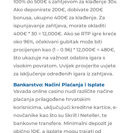
100% do 500€ s zahtjevom za klađenje 30x.
Ako deponirate 200€, dobivate 200€
bonusa, ukupno 400€ za klađenje. Za
ispunjavanje zahtjeva, morate okladiti
400€ * 30 = 12,000€. Ako se RTP igre kreće
oko 96%, očekivani gubitak može biti
procijenjen kao (1 – 0.96) * 12,000€ = 480€,
što ukazuje na važnost odabira igara s
visokim povratom. Uvijek provjerite uvjete
za isključenje određenih igara iz zahtjeva.
Bankarstvo: Načini Plaćanja i Isplate
Vavada online casino nudi različite načine
plaćanja prilagođene hrvatskim
korisnicima, uključujući kreditne kartice, e-
novčanike kao što su Skrill i Neteller, te
bankovne transfere. Minimalni depozit je
obično 10€, a isplate mogu trajati od