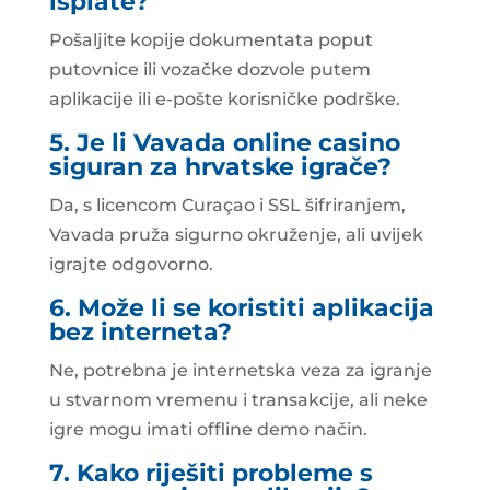
isplate?
Pošaljite kopije dokumentata poput
putovnice ili vozačke dozvole putem
aplikacije ili e-pošte korisničke podrške.
5. Je li Vavada online casino
siguran za hrvatske igrače?
Da, s licencom Curaçao i SSL šifriranjem,
Vavada pruža sigurno okruženje, ali uvijek
igrajte odgovorno.
6. Može li se koristiti aplikacija
bez interneta?
Ne, potrebna je internetska veza za igranje
u stvarnom vremenu i transakcije, ali neke
igre mogu imati offline demo način.
7. Kako riješiti probleme s