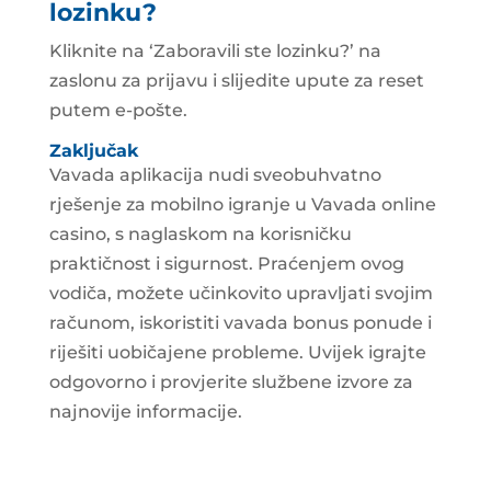
lozinku?
Kliknite na ‘Zaboravili ste lozinku?’ na
zaslonu za prijavu i slijedite upute za reset
putem e-pošte.
Zaključak
Vavada aplikacija nudi sveobuhvatno
rješenje za mobilno igranje u Vavada online
casino, s naglaskom na korisničku
praktičnost i sigurnost. Praćenjem ovog
vodiča, možete učinkovito upravljati svojim
računom, iskoristiti vavada bonus ponude i
riješiti uobičajene probleme. Uvijek igrajte
odgovorno i provjerite službene izvore za
najnovije informacije.