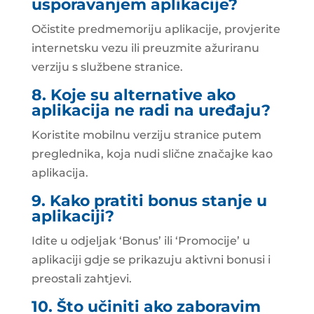
usporavanjem aplikacije?
Očistite predmemoriju aplikacije, provjerite
internetsku vezu ili preuzmite ažuriranu
verziju s službene stranice.
8. Koje su alternative ako
aplikacija ne radi na uređaju?
Koristite mobilnu verziju stranice putem
preglednika, koja nudi slične značajke kao
aplikacija.
9. Kako pratiti bonus stanje u
aplikaciji?
Idite u odjeljak ‘Bonus’ ili ‘Promocije’ u
aplikaciji gdje se prikazuju aktivni bonusi i
preostali zahtjevi.
10. Što učiniti ako zaboravim