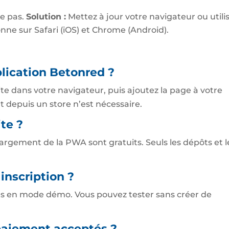
ge pas.
Solution :
Mettez à jour votre navigateur ou utili
ne sur Safari (iOS) et Chrome (Android).
lication Betonred ?
ite dans votre navigateur, puis ajoutez la page à votre
 depuis un store n’est nécessaire.
ite ?
chargement de la PWA sont gratuits. Seuls les dépôts et l
inscription ?
bles en mode démo. Vous pouvez tester sans créer de
paiement acceptés ?