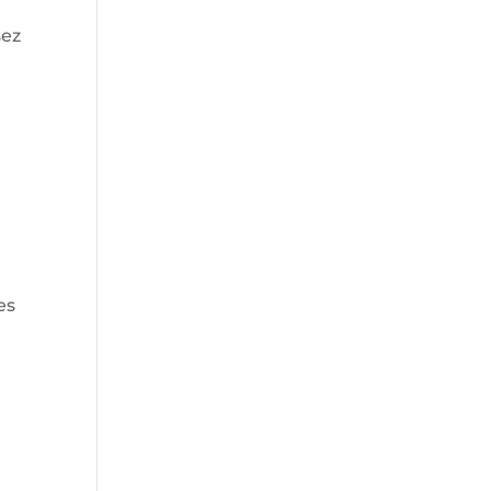
sez
es