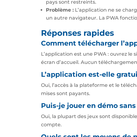
pays sont restreints.
Problème :
L’application ne se char
un autre navigateur. La PWA fonction
Réponses rapides
Comment télécharger l’app
L’application est une PWA : ouvrez le s
écran d’accueil. Aucun téléchargement
L’application est-elle gratu
Oui, l’accès à la plateforme et le télé
mises sont payants.
Puis-je jouer en démo sans 
Oui, la plupart des jeux sont disponi
compte.
Quels sont les moyens de 