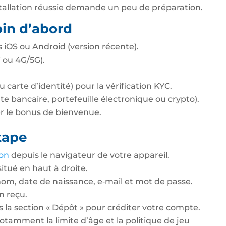
stallation réussie demande un peu de préparation.
oin d’abord
iOS ou Android (version récente).
 ou 4G/5G).
u carte d’identité) pour la vérification KYC.
 bancaire, portefeuille électronique ou crypto).
r le bonus de bienvenue.
tape
ion
depuis le navigateur de votre appareil.
situé en haut à droite.
nom, date de naissance, e‑mail et mot de passe.
en reçu.
la section « Dépôt » pour créditer votre compte.
otamment la limite d’âge et la politique de jeu