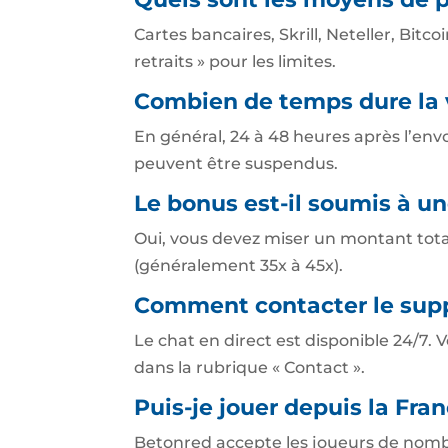
Cartes bancaires, Skrill, Neteller, Bitc
retraits » pour les limites.
Combien de temps dure la v
En général, 24 à 48 heures après l’env
peuvent être suspendus.
Le bonus est-il soumis à u
Oui, vous devez miser un montant tota
(généralement 35x à 45x).
Comment contacter le supp
Le chat en direct est disponible 24/7.
dans la rubrique « Contact ».
Puis-je jouer depuis la Fra
Betonred accepte les joueurs de nombre