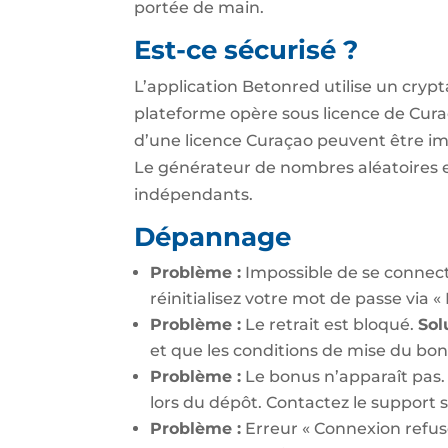
portée de main.
Est-ce sécurisé ?
L’application Betonred utilise un crypt
plateforme opère sous licence de Curaç
d’une licence Curaçao peuvent être imp
Le générateur de nombres aléatoires 
indépendants.
Dépannage
Problème :
Impossible de se connec
réinitialisez votre mot de passe via «
Problème :
Le retrait est bloqué.
Sol
et que les conditions de mise du bon
Problème :
Le bonus n’apparaît pas
lors du dépôt. Contactez le support s
Problème :
Erreur « Connexion refus