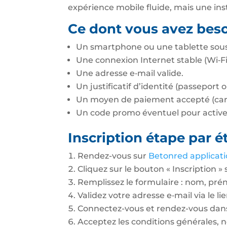
expérience mobile fluide, mais une in
Ce dont vous avez bes
Un smartphone ou une tablette sous 
Une connexion Internet stable (Wi‑Fi
Une adresse e‑mail valide.
Un justificatif d’identité (passeport o
Un moyen de paiement accepté (carte
Un code promo éventuel pour active
Inscription étape par é
Rendez-vous sur
Betonred applicat
Cliquez sur le bouton « Inscription » 
Remplissez le formulaire : nom, pré
Validez votre adresse e‑mail via le li
Connectez-vous et rendez-vous dans 
Acceptez les conditions générales, n