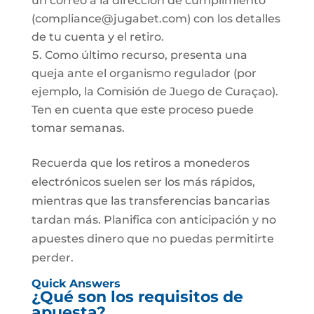
un correo a la dirección de cumplimiento
(compliance@jugabet.com) con los detalles
de tu cuenta y el retiro.
Como último recurso, presenta una
queja ante el organismo regulador (por
ejemplo, la Comisión de Juego de Curaçao).
Ten en cuenta que este proceso puede
tomar semanas.
Recuerda que los retiros a monederos
electrónicos suelen ser los más rápidos,
mientras que las transferencias bancarias
tardan más. Planifica con anticipación y no
apuestes dinero que no puedas permitirte
perder.
Quick Answers
¿Qué son los requisitos de
apuesta?