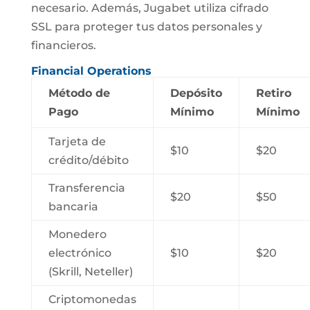
necesario. Además, Jugabet utiliza cifrado
SSL para proteger tus datos personales y
financieros.
Financial Operations
Método de
Depósito
Retiro
Pago
Mínimo
Mínimo
Tarjeta de
$10
$20
crédito/débito
Transferencia
$20
$50
bancaria
Monedero
electrónico
$10
$20
(Skrill, Neteller)
Criptomonedas