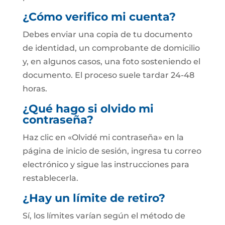
¿Cómo verifico mi cuenta?
Debes enviar una copia de tu documento
de identidad, un comprobante de domicilio
y, en algunos casos, una foto sosteniendo el
documento. El proceso suele tardar 24-48
horas.
¿Qué hago si olvido mi
contraseña?
Haz clic en «Olvidé mi contraseña» en la
página de inicio de sesión, ingresa tu correo
electrónico y sigue las instrucciones para
restablecerla.
¿Hay un límite de retiro?
Sí, los límites varían según el método de