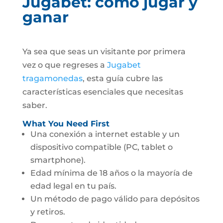
Jugabet: cómo jugar y
ganar
Ya sea que seas un visitante por primera
vez o que regreses a
Jugabet
tragamonedas
, esta guía cubre las
características esenciales que necesitas
saber.
What You Need First
Una conexión a internet estable y un
dispositivo compatible (PC, tablet o
smartphone).
Edad mínima de 18 años o la mayoría de
edad legal en tu país.
Un método de pago válido para depósitos
y retiros.