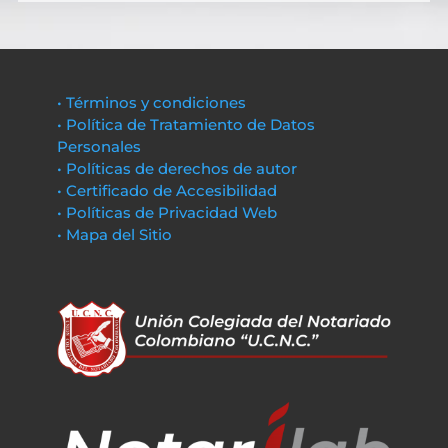
• Términos y condiciones
• Política de Tratamiento de Datos
Personales
• Políticas de derechos de autor
• Certificado de Accesibilidad
• Políticas de Privacidad Web
• Mapa del Sitio