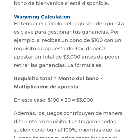
bono de bienvenida si está disponible.
Wagering Calculation
Entender el cálculo del requisito de apuesta
es clave para gestionar tus ganancias. Por
ejemplo, si recibes un bono de $100 con un
requisito de apuesta de 30x, deberás
apostar un total de $3.000 antes de poder
retirar las ganancias. La fórmula es:
Requisito total = Monto del bono ×
Multiplicador de apuesta
En este caso: $100 × 30 = $3.000.
Además, los juegos contribuyen de manera
diferente al requisito. Las tragamonedas
suelen contribuir al 100%, mientras que los