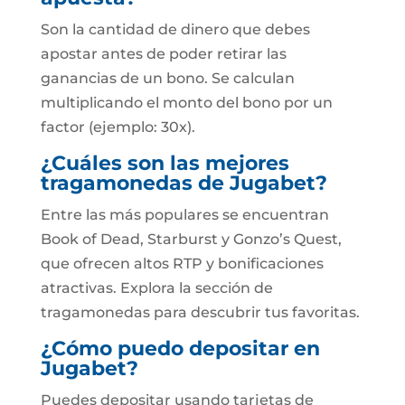
Son la cantidad de dinero que debes
apostar antes de poder retirar las
ganancias de un bono. Se calculan
multiplicando el monto del bono por un
factor (ejemplo: 30x).
¿Cuáles son las mejores
tragamonedas de Jugabet?
Entre las más populares se encuentran
Book of Dead, Starburst y Gonzo’s Quest,
que ofrecen altos RTP y bonificaciones
atractivas. Explora la sección de
tragamonedas para descubrir tus favoritas.
¿Cómo puedo depositar en
Jugabet?
Puedes depositar usando tarjetas de