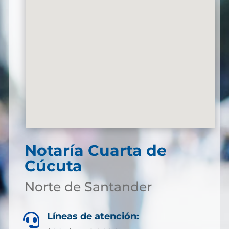
Notaría Cuarta de
Cúcuta
Norte de Santander
Líneas de atención:
