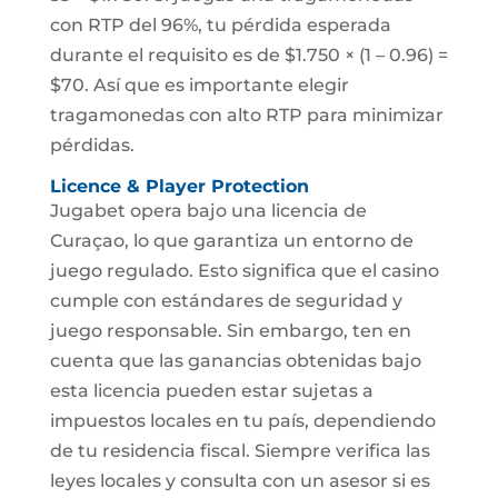
con RTP del 96%, tu pérdida esperada
durante el requisito es de $1.750 × (1 – 0.96) =
$70. Así que es importante elegir
tragamonedas con alto RTP para minimizar
pérdidas.
Licence & Player Protection
Jugabet opera bajo una licencia de
Curaçao, lo que garantiza un entorno de
juego regulado. Esto significa que el casino
cumple con estándares de seguridad y
juego responsable. Sin embargo, ten en
cuenta que las ganancias obtenidas bajo
esta licencia pueden estar sujetas a
impuestos locales en tu país, dependiendo
de tu residencia fiscal. Siempre verifica las
leyes locales y consulta con un asesor si es