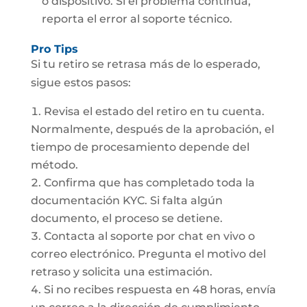
o dispositivo. Si el problema continúa,
reporta el error al soporte técnico.
Pro Tips
Si tu retiro se retrasa más de lo esperado,
sigue estos pasos:
Revisa el estado del retiro en tu cuenta.
Normalmente, después de la aprobación, el
tiempo de procesamiento depende del
método.
Confirma que has completado toda la
documentación KYC. Si falta algún
documento, el proceso se detiene.
Contacta al soporte por chat en vivo o
correo electrónico. Pregunta el motivo del
retraso y solicita una estimación.
Si no recibes respuesta en 48 horas, envía