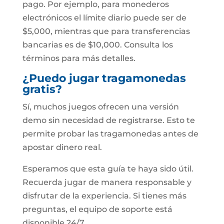
pago. Por ejemplo, para monederos
electrónicos el límite diario puede ser de
$5,000, mientras que para transferencias
bancarias es de $10,000. Consulta los
términos para más detalles.
¿Puedo jugar tragamonedas
gratis?
Sí, muchos juegos ofrecen una versión
demo sin necesidad de registrarse. Esto te
permite probar las tragamonedas antes de
apostar dinero real.
Esperamos que esta guía te haya sido útil.
Recuerda jugar de manera responsable y
disfrutar de la experiencia. Si tienes más
preguntas, el equipo de soporte está
disponible 24/7.