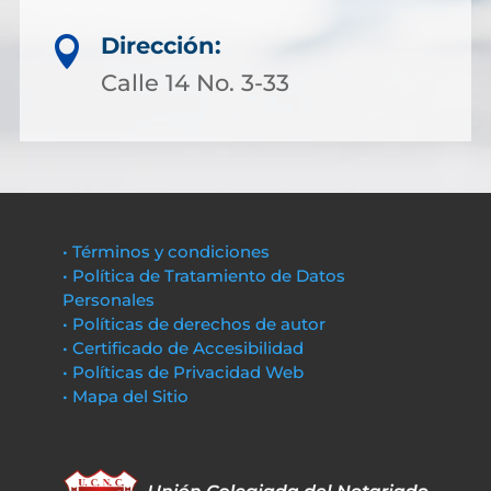
Dirección:

Calle 14 No. 3-33
• Términos y condiciones
• Política de Tratamiento de Datos
Personales
• Políticas de derechos de autor
• Certificado de Accesibilidad
• Políticas de Privacidad Web
• Mapa del Sitio