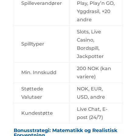
Spilleverandører
Play, Play’n GO,
Yggdrasil, +20
andre
Slots, Live
Casino,
Spilltyper
Bordspill,
Jackpotter
200 NOK (kan
Min. Innskudd
variere)
Støttede
NOK, EUR,
Valutaer
USD, andre
Live Chat, E-
Kundestøtte
post (24/7)
Bonusstrategi: Matematikk og Realistisk
Forventning