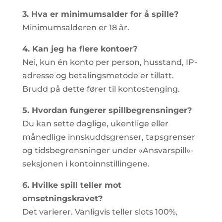
3. Hva er minimumsalder for å spille?
Minimumsalderen er 18 år.
4. Kan jeg ha flere kontoer?
Nei, kun én konto per person, husstand, IP-
adresse og betalingsmetode er tillatt.
Brudd på dette fører til kontostenging.
5. Hvordan fungerer spillbegrensninger?
Du kan sette daglige, ukentlige eller
månedlige innskuddsgrenser, tapsgrenser
og tidsbegrensninger under «Ansvarspill»-
seksjonen i kontoinnstillingene.
6. Hvilke spill teller mot
omsetningskravet?
Det varierer. Vanligvis teller slots 100%,