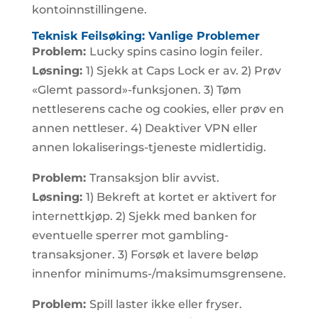
kontoinnstillingene.
Teknisk Feilsøking: Vanlige Problemer
Problem:
Lucky spins casino login feiler.
Løsning:
1) Sjekk at Caps Lock er av. 2) Prøv
«Glemt passord»-funksjonen. 3) Tøm
nettleserens cache og cookies, eller prøv en
annen nettleser. 4) Deaktiver VPN eller
annen lokaliserings-tjeneste midlertidig.
Problem:
Transaksjon blir avvist.
Løsning:
1) Bekreft at kortet er aktivert for
internettkjøp. 2) Sjekk med banken for
eventuelle sperrer mot gambling-
transaksjoner. 3) Forsøk et lavere beløp
innenfor minimums-/maksimumsgrensene.
Problem:
Spill laster ikke eller fryser.