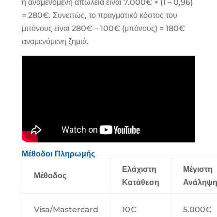
η αναμενόμενη απώλεια είναι 7.000€ × (1 – 0,96)
= 280€. Συνεπώς, το πραγματικό κόστος του
μπόνους είναι 280€ – 100€ (μπόνους) = 180€
αναμενόμενη ζημιά.
Μέθοδοι Πληρωμής
Ελάχιστη
Μέγιστη
Μέθοδος
Κατάθεση
Ανάληψ
Visa/Mastercard
10€
5.000€